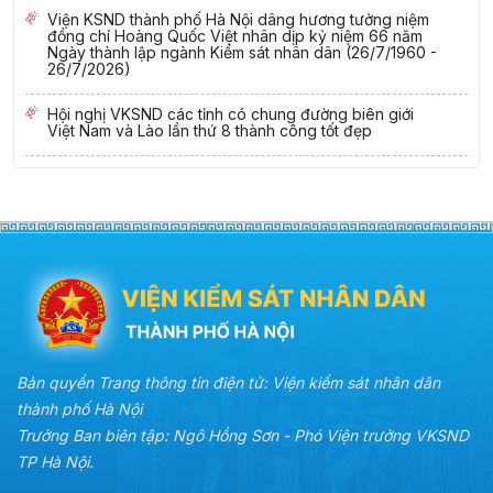
Viện KSND thành phố Hà Nội dâng hương tưởng niệm
đồng chí Hoàng Quốc Việt nhân dịp kỷ niệm 66 năm
Ngày thành lập ngành Kiểm sát nhân dân (26/7/1960 -
26/7/2026)
Hội nghị VKSND các tỉnh có chung đường biên giới
Việt Nam và Lào lần thứ 8 thành công tốt đẹp
Bản quyền Trang thông tin điện tử: Viện kiểm sát nhân dân
thành phố Hà Nội
Trưởng Ban biên tập: Ngô Hồng Sơn - Phó Viện trưởng VKSND
TP Hà Nội.