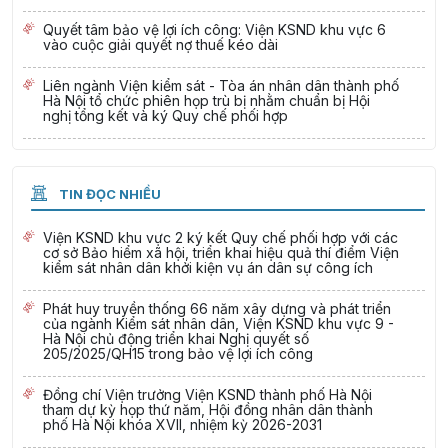
Quyết tâm bảo vệ lợi ích công: Viện KSND khu vực 6
vào cuộc giải quyết nợ thuế kéo dài
Liên ngành Viện kiểm sát - Tòa án nhân dân thành phố
Hà Nội tổ chức phiên họp trù bị nhằm chuẩn bị Hội
nghị tổng kết và ký Quy chế phối hợp
TIN ĐỌC NHIỀU
Viện KSND khu vực 2 ký kết Quy chế phối hợp với các
cơ sở Bảo hiểm xã hội, triển khai hiệu quả thí điểm Viện
kiểm sát nhân dân khởi kiện vụ án dân sự công ích
Phát huy truyền thống 66 năm xây dựng và phát triển
của ngành Kiểm sát nhân dân, Viện KSND khu vực 9 -
Hà Nội chủ động triển khai Nghị quyết số
205/2025/QH15 trong bảo vệ lợi ích công
Đồng chí Viện trưởng Viện KSND thành phố Hà Nội
tham dự kỳ họp thứ năm, Hội đồng nhân dân thành
phố Hà Nội khóa XVII, nhiệm kỳ 2026-2031