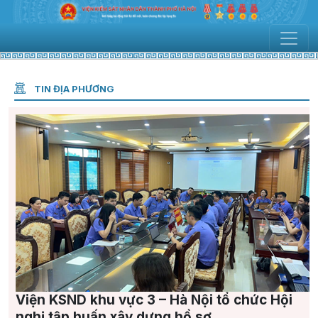
TIN ĐỊA PHƯƠNG
Viện KSND khu vực 3 – Hà Nội tổ chức Hội
nghị tập huấn xây dựng hồ sơ...