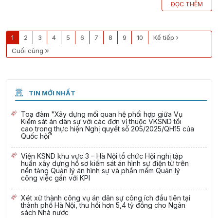
ĐỌC THÊM
1
2
3
4
5
6
7
8
9
10
Kế tiếp
Cuối cùng
TIN MỚI NHẤT
Toạ đàm "Xây dựng mối quan hệ phối hợp giữa Vụ
Kiểm sát án dân sự với các đơn vị thuộc VKSND tối
cao trong thực hiện Nghị quyết số 205/2025/QH15 của
Quốc hội”
Viện KSND khu vực 3 – Hà Nội tổ chức Hội nghị tập
huấn xây dựng hồ sơ kiểm sát án hình sự điện tử trên
nền tảng Quản lý án hình sự và phần mềm Quản lý
công việc gắn với KPI
Xét xử thành công vụ án dân sự công ích đầu tiên tại
thành phố Hà Nội, thu hồi hơn 5,4 tỷ đồng cho Ngân
sách Nhà nước