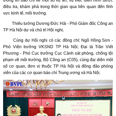
thông tin báo chí về một số vụ án, vụ việc điển hình được
điều tra, khám phá trong thời gian qua liên quan đến lĩnh
vực kinh tế, môi trường.
Thiếu tướng Dương Đức Hải - Phó Giám đốc Công an
TP Hà Nội dự và chủ trì Hội nghị.
Cùng dự Hội nghị có các đồng chí: Ngô Hồng Sơn -
Phó Viện trưởng VKSND TP Hà Nội; Đại tá Trần Viết
Phương - Phó Cục trưởng Cục Cảnh sát phòng, chống tội
phạm về môi trường, Bộ Công an (C05), cùng đại diện một
số cơ quan, đơn vị thuộc TP Hà Nội và đông đảo phóng
viên của các cơ quan báo chí Trung ương và Hà Nội.