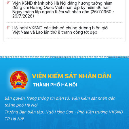
Viện KSND thành phố Hà Nội dâng hương tưởng niệm
đồng chí Hoàng Quốc Việt nhân dịp kỷ niệm 66 năm
Ngày thành lập ngành Kiểm sát nhân dân (26/7/1960 -
26/7/2026)
Hội nghị VKSND các tỉnh có chung đường biên giới
Việt Nam và Lào lần thứ 8 thành công tốt đẹp
Bản quyền Trang thông tin điện tử: Viện kiểm sát nhân dân
thành phố Hà Nội
Trưởng Ban biên tập: Ngô Hồng Sơn - Phó Viện trưởng VKSND
TP Hà Nội.