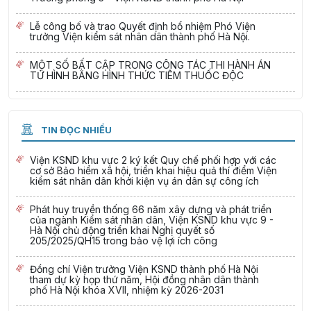
Lễ công bố và trao Quyết định bổ nhiệm Phó Viện
trưởng Viện kiểm sát nhân dân thành phố Hà Nội.
MỘT SỐ BẤT CẬP TRONG CÔNG TÁC THI HÀNH ÁN
TỬ HÌNH BẰNG HÌNH THỨC TIÊM THUỐC ĐỘC
TIN ĐỌC NHIỀU
Viện KSND khu vực 2 ký kết Quy chế phối hợp với các
cơ sở Bảo hiểm xã hội, triển khai hiệu quả thí điểm Viện
kiểm sát nhân dân khởi kiện vụ án dân sự công ích
Phát huy truyền thống 66 năm xây dựng và phát triển
của ngành Kiểm sát nhân dân, Viện KSND khu vực 9 -
Hà Nội chủ động triển khai Nghị quyết số
205/2025/QH15 trong bảo vệ lợi ích công
Đồng chí Viện trưởng Viện KSND thành phố Hà Nội
tham dự kỳ họp thứ năm, Hội đồng nhân dân thành
phố Hà Nội khóa XVII, nhiệm kỳ 2026-2031