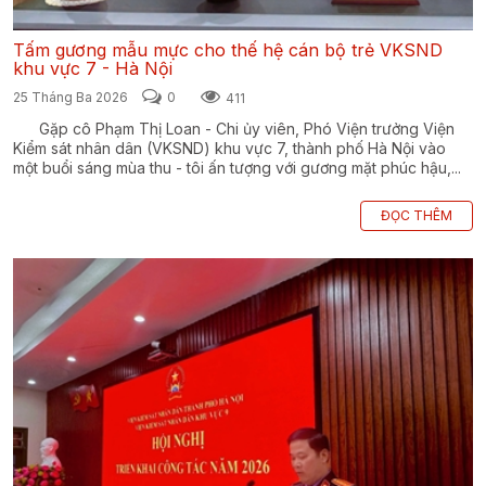
Tấm gương mẫu mực cho thế hệ cán bộ trẻ VKSND
khu vực 7 - Hà Nội
25 Tháng Ba 2026
0
411
Gặp cô Phạm Thị Loan - Chi ủy viên, Phó Viện trưởng Viện
Kiểm sát nhân dân (VKSND) khu vực 7, thành phố Hà Nội vào
một buổi sáng mùa thu - tôi ấn tượng với gương mặt phúc hậu,...
ĐỌC THÊM