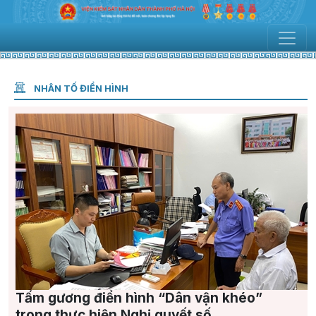
NHÂN TỐ ĐIỂN HÌNH
Tấm gương điển hình “Dân vận khéo”
trong thực hiện Nghị quyết số...