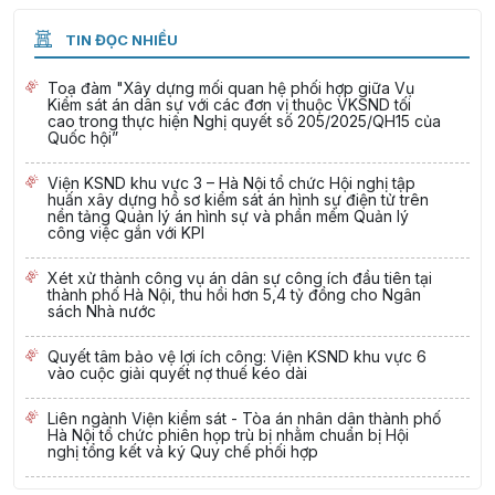
TIN ĐỌC NHIỀU
Toạ đàm "Xây dựng mối quan hệ phối hợp giữa Vụ
Kiểm sát án dân sự với các đơn vị thuộc VKSND tối
cao trong thực hiện Nghị quyết số 205/2025/QH15 của
Quốc hội”
Viện KSND khu vực 3 – Hà Nội tổ chức Hội nghị tập
huấn xây dựng hồ sơ kiểm sát án hình sự điện tử trên
nền tảng Quản lý án hình sự và phần mềm Quản lý
công việc gắn với KPI
Xét xử thành công vụ án dân sự công ích đầu tiên tại
thành phố Hà Nội, thu hồi hơn 5,4 tỷ đồng cho Ngân
sách Nhà nước
Quyết tâm bảo vệ lợi ích công: Viện KSND khu vực 6
vào cuộc giải quyết nợ thuế kéo dài
Liên ngành Viện kiểm sát - Tòa án nhân dân thành phố
Hà Nội tổ chức phiên họp trù bị nhằm chuẩn bị Hội
nghị tổng kết và ký Quy chế phối hợp