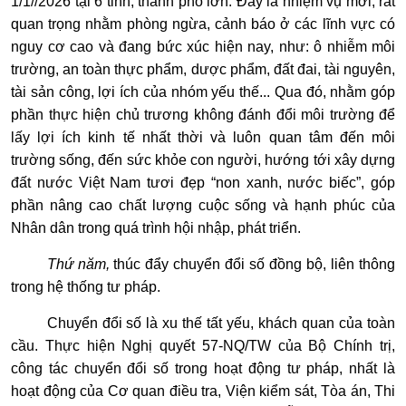
1/1//2026 tại 6 tỉnh, thành phố lớn. Đây là nhiệm vụ mới, rất
quan trọng nhằm phòng ngừa, cảnh báo ở các lĩnh vực có
nguy cơ cao và đang bức xúc hiện nay, như: ô nhiễm môi
trường, an toàn thực phẩm, dược phẩm, đất đai, tài nguyên,
tài sản công, lợi ích của nhóm yếu thế... Qua đó, nhằm góp
phần thực hiện chủ trương không đánh đổi môi trường để
lấy lợi ích kinh tế nhất thời và luôn quan tâm đến môi
trường sống, đến sức khỏe con người, hướng tới xây dựng
đất nước Việt Nam tươi đẹp “non xanh, nước biếc”, góp
phần nâng cao chất lượng cuộc sống và hạnh phúc của
Nhân dân trong quá trình hội nhập, phát triển.
Thứ năm,
thúc đẩy chuyển đổi số đồng bộ, liên thông
trong hệ thống tư pháp.
Chuyển đổi số là xu thế tất yếu, khách quan của toàn
cầu. Thực hiện Nghị quyết 57-NQ/TW của Bộ Chính trị,
công tác chuyển đổi số trong hoạt động tư pháp, nhất là
hoạt động của Cơ quan điều tra, Viện kiểm sát, Tòa án, Thi