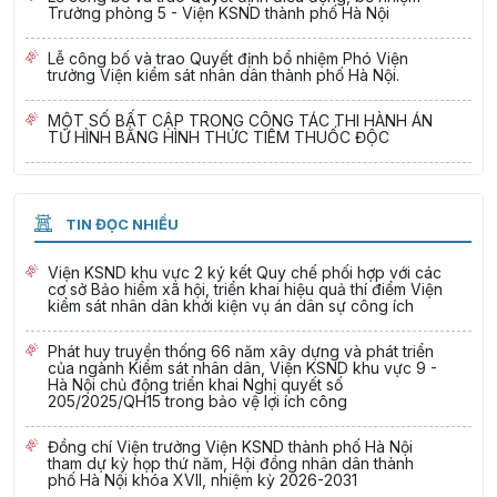
Trưởng phòng 5 - Viện KSND thành phố Hà Nội
Lễ công bố và trao Quyết định bổ nhiệm Phó Viện
trưởng Viện kiểm sát nhân dân thành phố Hà Nội.
MỘT SỐ BẤT CẬP TRONG CÔNG TÁC THI HÀNH ÁN
TỬ HÌNH BẰNG HÌNH THỨC TIÊM THUỐC ĐỘC
TIN ĐỌC NHIỀU
Viện KSND khu vực 2 ký kết Quy chế phối hợp với các
cơ sở Bảo hiểm xã hội, triển khai hiệu quả thí điểm Viện
kiểm sát nhân dân khởi kiện vụ án dân sự công ích
Phát huy truyền thống 66 năm xây dựng và phát triển
của ngành Kiểm sát nhân dân, Viện KSND khu vực 9 -
Hà Nội chủ động triển khai Nghị quyết số
205/2025/QH15 trong bảo vệ lợi ích công
Đồng chí Viện trưởng Viện KSND thành phố Hà Nội
tham dự kỳ họp thứ năm, Hội đồng nhân dân thành
phố Hà Nội khóa XVII, nhiệm kỳ 2026-2031