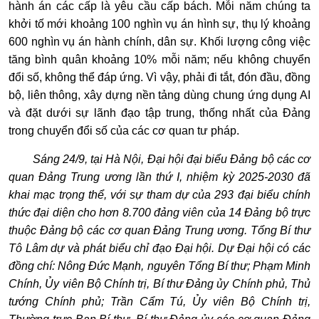
hành án các cấp là yêu cầu cấp bách. Mỗi năm chúng ta
khởi tố mới khoảng 100 nghìn vụ án hình sự, thụ lý khoảng
600 nghìn vụ án hành chính, dân sự. Khối lượng công việc
tăng bình quân khoảng 10% mỗi năm; nếu không chuyển
đổi số, không thể đáp ứng. Vì vậy, phải đi tắt, đón đầu, đồng
bộ, liên thông, xây dựng nền tảng dùng chung ứng dụng AI
và đặt dưới sự lãnh đạo tập trung, thống nhất của Đảng
trong chuyển đổi số của các cơ quan tư pháp.
Sáng 24/9, tại Hà Nội, Đại hội đại biểu Đảng bộ các cơ
quan Đảng Trung ương lần thứ I, nhiệm kỳ 2025-2030 đã
khai mạc trọng thể, với sự tham dự của 293 đại biểu chính
thức đại diện cho hơn 8.700 đảng viên của 14 Đảng bộ trực
thuộc Đảng bộ các cơ quan Đảng Trung ương. Tổng Bí thư
Tô Lâm dự và phát biểu chỉ đạo Đại hội. Dự Đại hội có các
đồng chí: Nông Đức Mạnh, nguyên Tổng Bí thư; Phạm Minh
Chính, Ủy viên Bộ Chính trị, Bí thư Đảng ủy Chính phủ, Thủ
tướng Chính phủ; Trần Cẩm Tú, Ủy viên Bộ Chính trị,