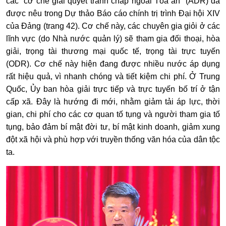
các “cơ chế giải quyết tranh chấp ngoài Tòa án” (ADR) đã
được nêu trong Dự thảo Báo cáo chính trị trình Đại hội XIV
của Đảng (trang 42). Cơ chế này, các chuyên gia giỏi ở các
lĩnh vực (do Nhà nước quản lý) sẽ tham gia đối thoại, hòa
giải, trọng tài thương mại quốc tế, trọng tài trực tuyến
(ODR). Cơ chế này hiện đang được nhiều nước áp dụng
rất hiệu quả, vì nhanh chóng và tiết kiệm chi phí. Ở Trung
Quốc, Ủy ban hòa giải trực tiếp và trực tuyến bố trí ở tận
cấp xã. Đây là hướng đi mới, nhằm giảm tải áp lực, thời
gian, chi phí cho các cơ quan tố tụng và người tham gia tố
tụng, bảo đảm bí mật đời tư, bí mật kinh doanh, giảm xung
đột xã hội và phù hợp với truyền thống văn hóa của dân tộc
ta.