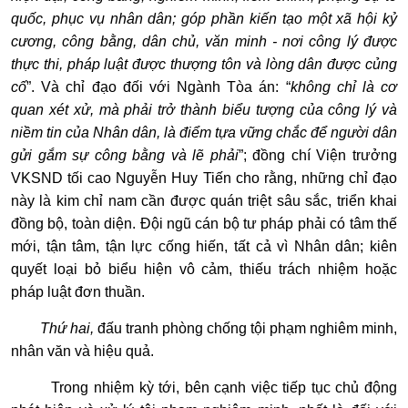
quốc, phục vụ nhân dân; góp phần kiến tạo một xã hội kỷ
cương, công bằng, dân chủ, văn minh - nơi công lý được
thực thi, pháp luật được thượng tôn và lòng dân được củng
cố
”. Và chỉ đạo đối với Ngành Tòa án: “
không chỉ là cơ
quan xét xử, mà phải trở thành biểu tượng của công lý và
niềm tin của Nhân dân, là điểm tựa vững chắc để người dân
gửi gắm sự công bằng và lẽ phải
”; đồng chí Viện trưởng
VKSND tối cao Nguyễn Huy Tiến cho rằng, những chỉ đạo
này là kim chỉ nam cần được quán triệt sâu sắc, triển khai
đồng bộ, toàn diện. Đội ngũ cán bộ tư pháp phải có tâm thế
mới, tận tâm, tận lực cống hiến, tất cả vì Nhân dân; kiên
quyết loại bỏ biểu hiện vô cảm, thiếu trách nhiệm hoặc
pháp luật đơn thuần.
Thứ hai,
đấu tranh phòng chống tội phạm nghiêm minh,
nhân văn và hiệu quả.
Trong nhiệm kỳ tới, bên cạnh việc tiếp tục chủ động