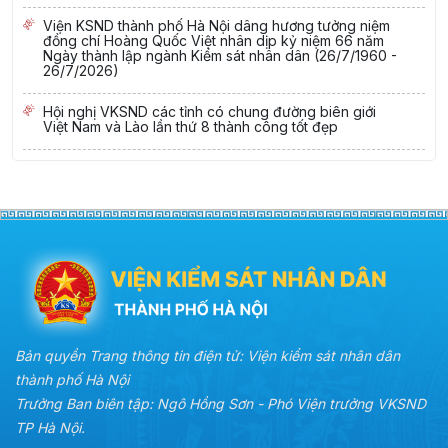
Viện KSND thành phố Hà Nội dâng hương tưởng niệm
đồng chí Hoàng Quốc Việt nhân dịp kỷ niệm 66 năm
Ngày thành lập ngành Kiểm sát nhân dân (26/7/1960 -
26/7/2026)
Hội nghị VKSND các tỉnh có chung đường biên giới
Việt Nam và Lào lần thứ 8 thành công tốt đẹp
Bản quyền Trang thông tin điện tử: Viện kiểm sát nhân dân
thành phố Hà Nội
Trưởng Ban biên tập: Ngô Hồng Sơn - Phó Viện trưởng VKSND
TP Hà Nội.