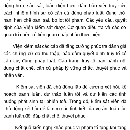
động hơn, sâu sát, toàn diện hơn, đảm bảo việc truy cứu
trách nhiệm hình sự có căn cứ đúng pháp luật, đúng thời
hạn; hạn chế oan, sai, bỏ lọt tội phạm. Các yêu cầu, quyết
định của Viện kiểm sát được Cơ quan điều tra và các cơ
quan tổ chức có liên quan chấp nhận thực hiện.
Viện kiểm sát các cấp đã tăng cường phúc tra đánh giá
các chứng cứ đã thu thập, bảo đảm quyết định truy tố có
căn cứ, đúng pháp luật. Cáo trạng truy tố ban hành nội
dung chặt chẽ, căn cứ pháp lý vững chắc, thuyết phục và
nhân văn.
Kiểm sát viên đã chủ động lập đề cương xét hỏi, kế
hoạch tranh luận, dự thảo luận tội và dự kiến các tình
huống phát sinh tại phiên toà. Trong đó, kiểm sát viên đã
chủ động xét hỏi để làm rõ các tình tiết của vụ án; luận tội,
tranh luận,đối đáp chặt chẽ, thuyết phục.
Kết quả kiến nghị khắc phục vi phạm tố tụng khi tăng