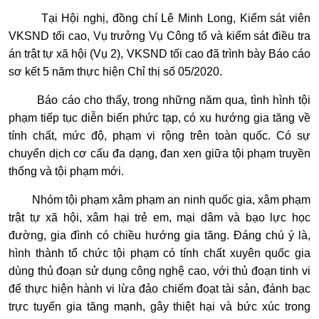
Tại Hội nghị, đồng chí Lê Minh Long, Kiểm sát viên
VKSND tối cao, Vụ trưởng Vụ Công tố và kiểm sát điều tra
án trật tự xã hội (Vụ 2), VKSND tối cao đã trình bày Báo cáo
sơ kết 5 năm thực hiện Chỉ thị số 05/2020.
Báo cáo cho thấy, trong những năm qua, tình hình tội
phạm tiếp tục diễn biến phức tạp, có xu hướng gia tăng về
tính chất, mức độ, phạm vi rộng trên toàn quốc. Có sự
chuyển dịch cơ cấu đa dạng, đan xen giữa tội phạm truyền
thống và tội phạm mới.
Nhóm tội phạm xâm phạm an ninh quốc gia, xâm phạm
trật tự xã hội, xâm hại trẻ em, mại dâm và bạo lực học
đường, gia đình có chiều hướng gia tăng. Đáng chú ý là,
hình thành tổ chức tội phạm có tính chất xuyên quốc gia
dùng thủ đoạn sử dụng công nghệ cao, với thủ đoạn tinh vi
để thực hiện hành vi lừa đảo chiếm đoạt tài sản, đánh bạc
trực tuyến gia tăng mạnh, gây thiệt hại và bức xúc trong