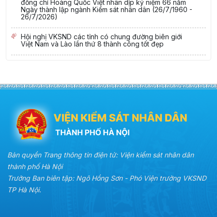
đồng chí Hoàng Quốc Việt nhân dịp kỷ niệm 66 năm
Ngày thành lập ngành Kiểm sát nhân dân (26/7/1960 -
26/7/2026)
Hội nghị VKSND các tỉnh có chung đường biên giới
Việt Nam và Lào lần thứ 8 thành công tốt đẹp
Bản quyền Trang thông tin điện tử: Viện kiểm sát nhân dân
thành phố Hà Nội
Trưởng Ban biên tập: Ngô Hồng Sơn - Phó Viện trưởng VKSND
TP Hà Nội.