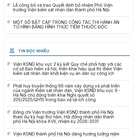
Lễ công bố và trao Quyết định bổ nhiệm Phó Viện
trưởng Viện kiểm sát nhân dân thành phố Hà Nội.
MỘT SỐ BẤT CẬP TRONG CÔNG TÁC THI HÀNH ÁN
TỬ HÌNH BẰNG HÌNH THỨC TIÊM THUỐC ĐỘC
TIN ĐỌC NHIỀU
Viện KSND khu vực 2 ký kết Quy chế phối hợp với các
cơ sở Bảo hiểm xã hội, triển khai hiệu quả thí điểm Viện
kiểm sát nhân dân khởi kiện vụ án dân sự công ích
Phát huy truyền thống 66 năm xây dựng và phát triển
của ngành Kiểm sát nhân dân, Viện KSND khu vực 9 -
Hà Nội chủ động triển khai Nghị quyết số
205/2025/QH15 trong bảo vệ lợi ích công
Đồng chí Viện trưởng Viện KSND thành phố Hà Nội
tham dự kỳ họp thứ năm, Hội đồng nhân dân thành
phố Hà Nội khóa XVII, nhiệm kỳ 2026-2031
Viện KSND thành phố Hà Nội dâng hương tưởng niệm