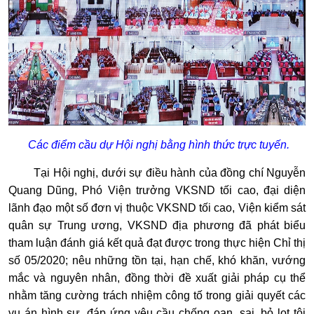
Các điểm cầu dự Hội nghị bằng hình thức trực tuyến.
Tại Hội nghị, dưới sự điều hành của đồng chí Nguyễn
Quang Dũng, Phó Viện trưởng VKSND tối cao, đại diện
lãnh đạo một số đơn vị thuộc VKSND tối cao, Viện kiểm sát
quân sự Trung ương, VKSND địa phương đã phát biểu
tham luận đánh giá kết quả đạt được trong thực hiện Chỉ thị
số 05/2020; nêu những tồn tại, hạn chế, khó khăn, vướng
mắc và nguyên nhân, đồng thời đề xuất giải pháp cụ thể
nhằm tăng cường trách nhiệm công tố trong giải quyết các
vụ án hình sự, đáp ứng yêu cầu chống oan, sai, bỏ lọt tội