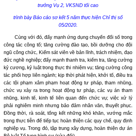
trưởng Vụ 2, VKSND tối cao
trình bày Báo cáo sơ kết 5 năm thực hiện Chỉ thị số
05/2020.
Cùng với đó, đẩy mạnh ứng dụng chuyển đổi số trong
công tác công tố; tăng cường đào tạo, bồi dưỡng cho đội
ngũ công chức, Kiểm sát viên về bản lĩnh, trách nhiệm, đạo
đức nghề nghiệp; đẩy mạnh thanh tra, kiểm tra, tăng cường
kỷ cương, kỷ luật trong thực thi nhiệm vụ; tăng cường công
tác phối hợp liên ngành; kịp thời phát hiện, khởi tố, điều tra
các tội phạm xâm phạm hoạt động tư pháp, tham nhũng,
chức vụ xảy ra trong hoạt động tư pháp, các vụ án tham
nhũng, kinh tế, kinh tế liên quan đến chức vụ; việc xử lý
phải nghiêm minh nhưng bảo đảm nhân văn, thuyết phục.
Đồng thời, rà soát, tổng kết những khó khăn, vướng mắc
trong thực tiễn để tiếp tục hoàn thiện các quy chế, quy định
nghiệp vụ. Trong đó, tập trung xây dựng, hoàn thiện dự án
Bộ luật Tố tụng hình sự (sửa đổi)…