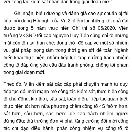
với công tác kiểm sát nhân dân trong giai đoạn mới”…
Ghi nhận, biểu dương và đánh giá cao sự chuẩn bị tài
liệu, nội dung Hội nghị của Vụ 2; điểm lại những kết quả đạt
được trong 5 năm thực hiện Chỉ thị số 05/2020, Viện
trưởng VKSND tối cao Nguyễn Huy Tiến cũng chỉ rõ những
mặt còn tồn tại, hạn chế; đồng thời đề cập về một số nhiệm
vụ, giải pháp trọng tâm trong thời gian tới để toàn Ngành
triển khai thực hiện, nhằm tiếp tục tăng cường trách nhiệm
công tố đáp ứng yêu cầu đấu tranh phòng, chống tội phạm
trong giai đoạn mới.
Theo đó, Viện kiểm sát các cấp phải chuyển mạnh tư duy,
tiếp tục đổi mới mạnh mẽ công tác kiểm sát, thực hiện công
tố chủ động, kịp thời, sâu sát, toàn diện. Tiếp tục quán triệt,
thực hiện tốt hơn nữa phương châm công tố 4S “sớm hơn,
sát hơn, sâu hơn, sắc hơn”; đề cao trách nhiệm người
đứng đầu; thủ trưởng đơn vị phải tăng cường đổi mới công
tác chỉ đạo điều hành, phân công nhiệm vụ công tố rõ