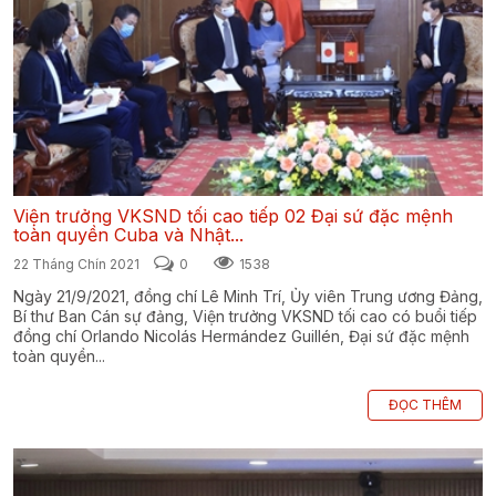
Viện trưởng VKSND tối cao tiếp 02 Đại sứ đặc mệnh
toàn quyền Cuba và Nhật...
22 Tháng Chín 2021
0
1538
Ngày 21/9/2021, đồng chí Lê Minh Trí, Ủy viên Trung ương Đảng,
Bí thư Ban Cán sự đảng, Viện trưởng VKSND tối cao có buổi tiếp
đồng chí Orlando Nicolás Hermández Guillén, Đại sứ đặc mệnh
toàn quyền...
ĐỌC THÊM