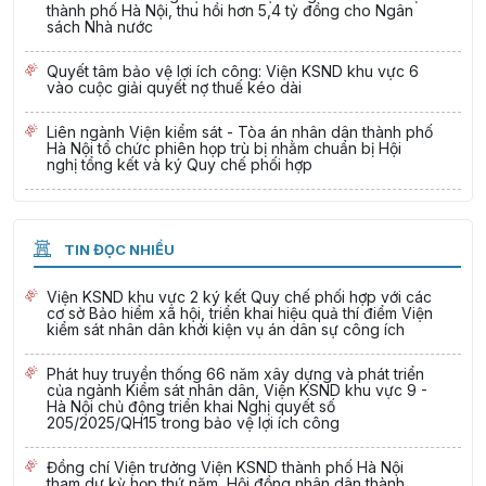
thành phố Hà Nội, thu hồi hơn 5,4 tỷ đồng cho Ngân
sách Nhà nước
Quyết tâm bảo vệ lợi ích công: Viện KSND khu vực 6
vào cuộc giải quyết nợ thuế kéo dài
Liên ngành Viện kiểm sát - Tòa án nhân dân thành phố
Hà Nội tổ chức phiên họp trù bị nhằm chuẩn bị Hội
nghị tổng kết và ký Quy chế phối hợp
TIN ĐỌC NHIỀU
Viện KSND khu vực 2 ký kết Quy chế phối hợp với các
cơ sở Bảo hiểm xã hội, triển khai hiệu quả thí điểm Viện
kiểm sát nhân dân khởi kiện vụ án dân sự công ích
Phát huy truyền thống 66 năm xây dựng và phát triển
của ngành Kiểm sát nhân dân, Viện KSND khu vực 9 -
Hà Nội chủ động triển khai Nghị quyết số
205/2025/QH15 trong bảo vệ lợi ích công
Đồng chí Viện trưởng Viện KSND thành phố Hà Nội
tham dự kỳ họp thứ năm, Hội đồng nhân dân thành