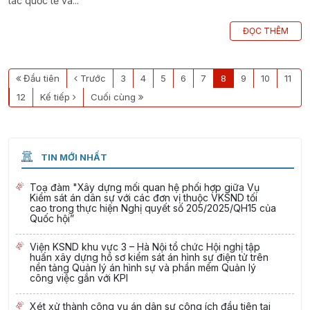
tác quốc tế và...
ĐỌC THÊM
Đầu tiên
Trước
3
4
5
6
7
8
9
10
11
12
Kế tiếp
Cuối cùng
TIN MỚI NHẤT
Toạ đàm "Xây dựng mối quan hệ phối hợp giữa Vụ
Kiểm sát án dân sự với các đơn vị thuộc VKSND tối
cao trong thực hiện Nghị quyết số 205/2025/QH15 của
Quốc hội”
Viện KSND khu vực 3 – Hà Nội tổ chức Hội nghị tập
huấn xây dựng hồ sơ kiểm sát án hình sự điện tử trên
nền tảng Quản lý án hình sự và phần mềm Quản lý
công việc gắn với KPI
Xét xử thành công vụ án dân sự công ích đầu tiên tại