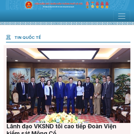
TIN QUỐC TẾ
Lãnh đạo VKSND tối cao tiếp Đoàn Viện
kiểm sát Mông Cổ