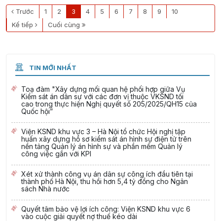
Trước
1
2
3
4
5
6
7
8
9
10
Kế tiếp
Cuối cùng
TIN MỚI NHẤT
Toạ đàm "Xây dựng mối quan hệ phối hợp giữa Vụ
Kiểm sát án dân sự với các đơn vị thuộc VKSND tối
cao trong thực hiện Nghị quyết số 205/2025/QH15 của
Quốc hội”
Viện KSND khu vực 3 – Hà Nội tổ chức Hội nghị tập
huấn xây dựng hồ sơ kiểm sát án hình sự điện tử trên
nền tảng Quản lý án hình sự và phần mềm Quản lý
công việc gắn với KPI
Xét xử thành công vụ án dân sự công ích đầu tiên tại
thành phố Hà Nội, thu hồi hơn 5,4 tỷ đồng cho Ngân
sách Nhà nước
Quyết tâm bảo vệ lợi ích công: Viện KSND khu vực 6
vào cuộc giải quyết nợ thuế kéo dài