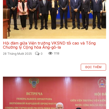
Hội đàm giữa Viện trưởng VKSND tối cao và Tổng
Chưởng lý Cộng hòa Ăng-gô-la
28 Tháng Mười 2025
0
1118
ĐỌC THÊM