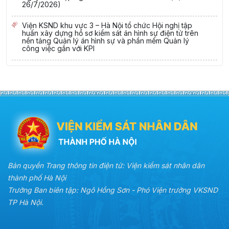
26/7/2026)
Viện KSND khu vực 3 – Hà Nội tổ chức Hội nghị tập
huấn xây dựng hồ sơ kiểm sát án hình sự điện tử trên
nền tảng Quản lý án hình sự và phần mềm Quản lý
công việc gắn với KPI
Bản quyền Trang thông tin điện tử: Viện kiểm sát nhân dân
thành phố Hà Nội
Trưởng Ban biên tập: Ngô Hồng Sơn - Phó Viện trưởng VKSND
TP Hà Nội.