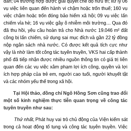
dân; 04 trường hợp được giải quyết chế độ hưu trí; xử lý 06
vụ việc liên quan đến hành vi chậm hoặc trốn thuế; 160 vụ
việc chậm hoặc trốn đóng bảo hiểm xã hội; 09 vụ việc lấn
chiếm vỉa hè; 16 vụ việc gây ô nhiễm môi trường… Qua đó
đã thu hồi, yêu cầu hoàn trả cho Nhà nước 19.046 m² đất
công bị lấn chiếm, sử dụng sai mục đích và gần 22 tỷ đồng
nộp ngân sách nhà nước.
Có được kết quả tích cực như
vậy là nhờ làm tốt công tác tuyên truyền, VKS hai cấp thành
phố đã tiếp nhận được nhiều nguồn thông tin có giá trị liên
quan đến các vụ việc xâm phạm lợi ích công, quyền và lợi
ích hợp pháp của trẻ em, người cao tuổi, người khuyết tật
và các nhóm yếu thế trong xã hội.
Tại Hội thảo, đồng chí Ngô Hồng Sơn cũng trao đổi
một số kinh nghiệm thực tiễn quan trọng về công tác
tuyên truyền như sau:
Thứ nhất
, Phát huy vai trò chủ động của Viện kiểm sát
trong cả hoạt động tố tụng và công tác tuyên truyền. Việc