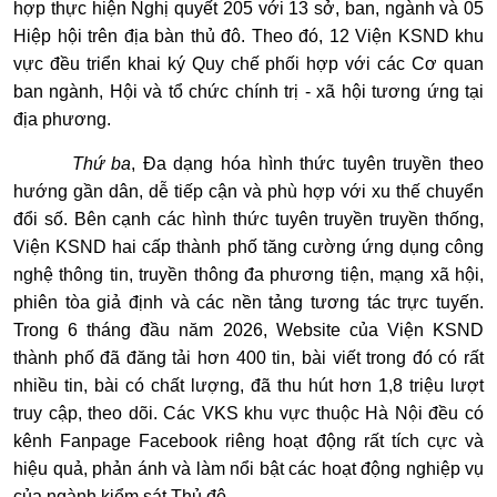
hợp thực hiện Nghị quyết 205 với 13 sở, ban, ngành và 05
Hiệp hội trên địa bàn thủ đô. Theo đó, 12 Viện KSND khu
vực đều triển khai ký Quy chế phối hợp với các Cơ quan
ban ngành, Hội và tổ chức chính trị - xã hội tương ứng tại
địa phương.
Thứ ba
, Đa dạng hóa hình thức tuyên truyền theo
hướng gần dân, dễ tiếp cận và phù hợp với xu thế chuyển
đổi số. Bên cạnh các hình thức tuyên truyền truyền thống,
Viện KSND hai cấp thành phố tăng cường ứng dụng công
nghệ thông tin, truyền thông đa phương tiện, mạng xã hội,
phiên tòa giả định và các nền tảng tương tác trực tuyến.
Trong 6 tháng đầu năm 2026, Website của Viện KSND
thành phố đã đăng tải hơn 400 tin, bài viết trong đó có rất
nhiều tin, bài có chất lượng, đã thu hút hơn 1,8 triệu lượt
truy cập, theo dõi. Các VKS khu vực thuộc Hà Nội đều có
kênh Fanpage Facebook riêng hoạt động rất tích cực và
hiệu quả, phản ánh và làm nổi bật các hoạt động nghiệp vụ
của ngành kiểm sát Thủ đô.