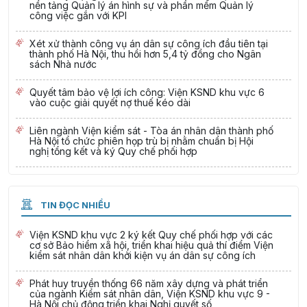
nền tảng Quản lý án hình sự và phần mềm Quản lý
công việc gắn với KPI
Xét xử thành công vụ án dân sự công ích đầu tiên tại
thành phố Hà Nội, thu hồi hơn 5,4 tỷ đồng cho Ngân
sách Nhà nước
Quyết tâm bảo vệ lợi ích công: Viện KSND khu vực 6
vào cuộc giải quyết nợ thuế kéo dài
Liên ngành Viện kiểm sát - Tòa án nhân dân thành phố
Hà Nội tổ chức phiên họp trù bị nhằm chuẩn bị Hội
nghị tổng kết và ký Quy chế phối hợp
TIN ĐỌC NHIỀU
Viện KSND khu vực 2 ký kết Quy chế phối hợp với các
cơ sở Bảo hiểm xã hội, triển khai hiệu quả thí điểm Viện
kiểm sát nhân dân khởi kiện vụ án dân sự công ích
Phát huy truyền thống 66 năm xây dựng và phát triển
của ngành Kiểm sát nhân dân, Viện KSND khu vực 9 -
Hà Nội chủ động triển khai Nghị quyết số