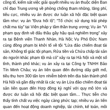
công tố, kiểm sát việc giải quyết nhiều vụ án thuộc diện Ban
chỉ đạo Trung ương về phòng chống tham nhũng, lãng phí,
tiêu cực, nhiều vụ án được dư luận xã hội đặc biệt quan
tâm như: vụ án “Đưa hối lộ”; “Tổ chức sử dụng trái phép
chất ma túy” tại Viện pháp y tâm thần trung ương; Vụ án “Vi
phạm quy định về đấu thầu gây hậu quả nghiêm trọng” xảy
ra tại Bệnh viện Thanh Nhàn, Hà Nội; Vụ Phó Đức Nam
cùng đồng phạm bị khởi tố về tội “Lừa đảo chiếm đoạt tài
sản, Không tố giác tội phạm, Rửa tiền và Chứa chấp tài sản
do người khác phạm tội mà có” xảy ra tại Hà Nội và một số
tỉnh, thành phố khác; vụ án xảy ra tại Công ty TNHH Bảo
Tín Minh Châu; vụ án liên quan đến đường dây giết mổ,
tiêu thụ hơn 300 tấn lợn nhiễm bệnh trên địa bàn thành phố
Hà Nội và gần đây nhất là các vụ án Lừa đảo chiếm đoạt tài
sản liên quan đến Hợp đồng kỳ nghỉ với quy mô lớn và
được dư luận xã hội đặc biệt quan tâm… Thực tiễn cho
thấy tính chất vụ việc ngày càng phức tạp; nhiều vụ án liên
quan đến hoạt động doanh nghiệp, tài chính, kế toán, môi