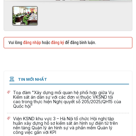
Vui lòng
đăng nhập
hoặc
đăng ký
để đăng bình luận.
TIN MỚI NHẤT
Toạ đàm "Xây dựng mối quan hệ phối hợp giữa Vụ
Kiểm sát án dân sự với các đơn vị thuộc VKSND tối
cao trong thực hiện Nghị quyết số 205/2025/QH15 của
Quốc hội”
Viện KSND khu vực 3 – Hà Nội tổ chức Hội nghị tập
huấn xây dựng hồ sơ kiểm sát án hình sự điện tử trên
nền tảng Quản lý án hình sự và phần mềm Quản lý
công việc gắn với KPI