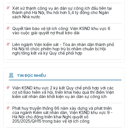
Xét xử thành công vụ án dân sự công ích đầu tiên tại
thành phố Hà Nội, thu hồi hơn 5,4 tỷ đồng cho Ngân
sách Nhà nước
Quyết tâm bảo vệ lợi ích công: Viện KSND khu vực 6
vào cuộc giải quyết nợ thuế kéo dài
Liên ngành Viện kiểm sát - Tòa án nhân dân thành phố
Hà Nội tổ chức phiên họp trù bị nhằm chuẩn bị Hội
nghị tổng kết và ký Quy chế phối hợp
TIN ĐỌC NHIỀU
Viện KSND khu vực 2 ký kết Quy chế phối hợp với các
cơ sở Bảo hiểm xã hội, triển khai hiệu quả thí điểm Viện
kiểm sát nhân dân khởi kiện vụ án dân sự công ích
Phát huy truyền thống 66 năm xây dựng và phát triển
của ngành Kiểm sát nhân dân, Viện KSND khu vực 9 -
Hà Nội chủ động triển khai Nghị quyết số
205/2025/QH15 trong bảo vệ lợi ích công