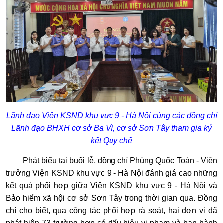
Lãnh đạo Viện KSND khu vực 9 - Hà Nội cùng các đồng chí
Lãnh đạo BHXH cơ sở Ba Vì, cơ sở Sơn Tây tham gia ký
kết Quy chế
Phát biểu tại buổi lễ, đồng chí Phùng Quốc Toản - Viện
trưởng Viện KSND khu vực 9 - Hà Nội đánh giá cao những
kết quả phối hợp giữa Viện KSND khu vực 9 - Hà Nội và
Bảo hiểm xã hội cơ sở Sơn Tây trong thời gian qua. Đồng
chí cho biết, qua công tác phối hợp rà soát, hai đơn vị đã
phát hiện 73 trường hợp có dấu hiệu vi phạm và ban hành