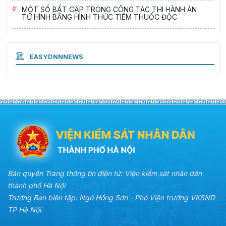
MỘT SỐ BẤT CẬP TRONG CÔNG TÁC THI HÀNH ÁN
TỬ HÌNH BẰNG HÌNH THỨC TIÊM THUỐC ĐỘC
EASYDNNNEWS
Bản quyền Trang thông tin điện tử: Viện kiểm sát nhân dân
thành phố Hà Nội
Trưởng Ban biên tập: Ngô Hồng Sơn - Phó Viện trưởng VKSND
TP Hà Nội.