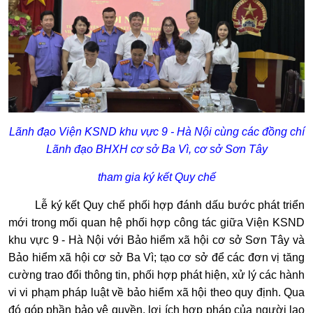
Lãnh đạo Viện KSND khu vực 9 - Hà Nội cùng các đồng chí
Lãnh đạo BHXH cơ sở Ba Vì, cơ sở Sơn Tây
tham gia ký kết Quy chế
Lễ ký kết Quy chế phối hợp đánh dấu bước phát triển
mới trong mối quan hệ phối hợp công tác giữa Viện KSND
khu vực 9 - Hà Nội với Bảo hiểm xã hội cơ sở Sơn Tây và
Bảo hiểm xã hội cơ sở Ba Vì; tạo cơ sở để các đơn vị tăng
cường trao đổi thông tin, phối hợp phát hiện, xử lý các hành
vi vi phạm pháp luật về bảo hiểm xã hội theo quy định. Qua
đó góp phần bảo vệ quyền, lợi ích hợp pháp của người lao