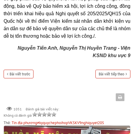
động, bảo vệ Quỹ bảo hiểm xã hội, lợi ích công cộng, đồng
thời triển khai hiệu quả Nghị quyết số 205/2025/QH15 của
Quốc hội về thí điểm Viện kiểm sát nhân dân khởi kiện vụ
án dân sự để bảo vệ quyền dân sự của các chủ thể là nhóm
dễ bị tổn thương hoặc bảo vệ lợi ích công./.
Nguyễn Tiến Anh, Nguyễn Thị Huyền Trang - Viện
KSND khu vực 9
Bài viết trước
Bài viết tiếp theo
Đánh giá bài viết này:
1051
Không có đánh giá
Thẻ:
Tin địa phương
#kyquychephoihop
VKSKV9
nghiquyet205