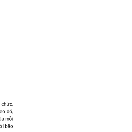
 chức,
eo đó,
ủa mỗi
ởi bão