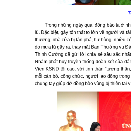
T
Trong những ngày qua, đồng bào ta ở nhiều t
lũ. Đặc biệt, gây tổn thất to lớn về người và 
thương; nhà cửa bị tàn phá, hư hỏng; nhiều côn
do mưa lũ gây ra, thay mặt Ban Thường vụ Đ
Thịnh Cường đã gửi lời chia sẻ sâu sắc nhất
Nhằm phát huy truyền thống đoàn kết của dân 
Viện KSND tối cao, với tinh thần “tương thân
mỗi cán bộ, công chức, người lao động trong
chung tay giúp đỡ đồng bào vùng bị thiên tai 