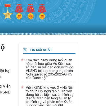
hộ
TIN MỚI NHẤT
Toạ đàm "Xây dựng mối quan
hệ phối hợp giữa Vụ Kiểm sát
án dân sự với các đơn vị thuộc
VKSND tối cao trong thực hiện
ệt hại
Nghị quyết số 205/2025/QH15
.
của Quốc hội”
g Viện
Viện KSND khu vực 3 – Hà Nội
tổ chức Hội nghị tập huấn xây
n KSND
dựng hồ sơ kiểm sát án hình sự
điện tử trên nền tảng Quản lý
án hình sự và phần mềm Quản
lý công việc gắn với KPI