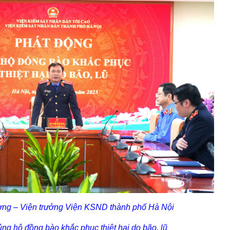
ng – Viện trưởng Viện KSND thành phố Hà Nội
 ủng hộ đồng bào khắc phục thiệt hại do bão, lũ