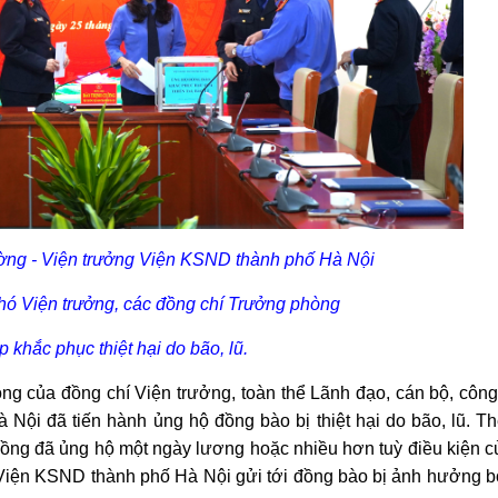
ng - Viện trưởng Viện KSND thành phố Hà Nội
 Phó Viện trưởng, các đồng chí Trưởng phòng
p khắc phục thiệt hại do bão, lũ.
 của đồng chí Viện trưởng, toàn thể Lãnh đạo, cán bộ, công
ội đã tiến hành ủng hộ đồng bào bị thiệt hại do bão, lũ. Th
đồng đã ủng hộ một ngày lương hoặc nhiều hơn tuỳ điều kiện c
 Viện KSND thành phố Hà Nội gửi tới đồng bào bị ảnh hưởng b