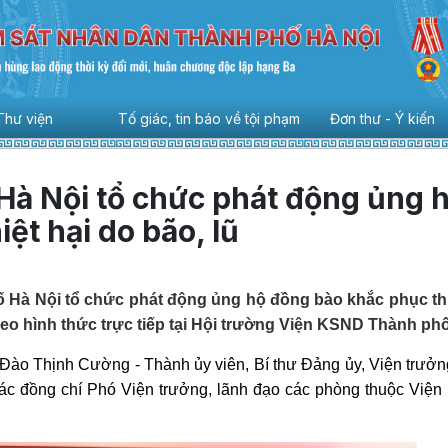
Thư viện
Tố giác, tin báo về tội phạm
Đơn thư - Ý kiến
à Nội tổ chức phát động ủng 
ệt hại do bão, lũ
à Nội tổ chức phát động ủng hộ đồng bào khắc phục thi
eo hình thức trực tiếp tại Hội trường Viện KSND Thành phố
ào Thịnh Cường - Thành ủy viên, Bí thư Đảng ủy, Viện trưởn
c đồng chí Phó Viện trưởng, lãnh đạo các phòng thuộc Việ