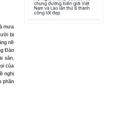
chung đường biên giới Việt
Nam và Lào lần thứ 8 thành
công tốt đẹp
và mưa
gười bị
nặng nề
ng Đào
i sản.
ọi của
đề nghị
p phần