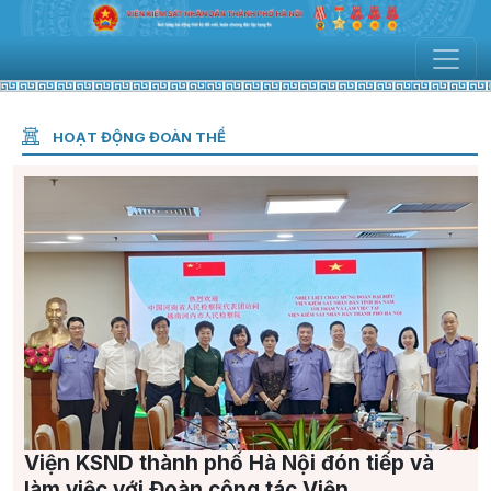
HOẠT ĐỘNG ĐOÀN THỂ
Viện KSND thành phố Hà Nội đón tiếp và
làm việc với Đoàn công tác Viện...