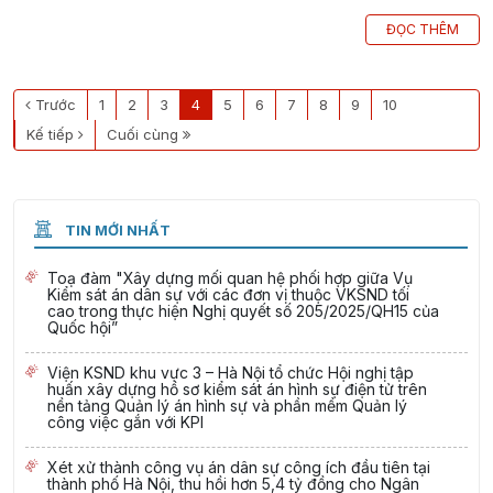
ĐỌC THÊM
Trước
1
2
3
4
5
6
7
8
9
10
Kế tiếp
Cuối cùng
TIN MỚI NHẤT
Toạ đàm "Xây dựng mối quan hệ phối hợp giữa Vụ
Kiểm sát án dân sự với các đơn vị thuộc VKSND tối
cao trong thực hiện Nghị quyết số 205/2025/QH15 của
Quốc hội”
Viện KSND khu vực 3 – Hà Nội tổ chức Hội nghị tập
huấn xây dựng hồ sơ kiểm sát án hình sự điện tử trên
nền tảng Quản lý án hình sự và phần mềm Quản lý
công việc gắn với KPI
Xét xử thành công vụ án dân sự công ích đầu tiên tại
thành phố Hà Nội, thu hồi hơn 5,4 tỷ đồng cho Ngân