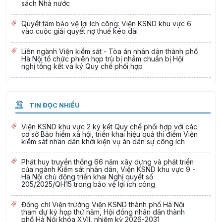
sách Nhà nước
Quyết tâm bảo vệ lợi ích công: Viện KSND khu vực 6
vào cuộc giải quyết nợ thuế kéo dài
Liên ngành Viện kiểm sát - Tòa án nhân dân thành phố
Hà Nội tổ chức phiên họp trù bị nhằm chuẩn bị Hội
nghị tổng kết và ký Quy chế phối hợp
TIN ĐỌC NHIỀU
Viện KSND khu vực 2 ký kết Quy chế phối hợp với các
cơ sở Bảo hiểm xã hội, triển khai hiệu quả thí điểm Viện
kiểm sát nhân dân khởi kiện vụ án dân sự công ích
Phát huy truyền thống 66 năm xây dựng và phát triển
của ngành Kiểm sát nhân dân, Viện KSND khu vực 9 -
Hà Nội chủ động triển khai Nghị quyết số
205/2025/QH15 trong bảo vệ lợi ích công
Đồng chí Viện trưởng Viện KSND thành phố Hà Nội
tham dự kỳ họp thứ năm, Hội đồng nhân dân thành
phố Hà Nội khóa XVII, nhiệm kỳ 2026-2031