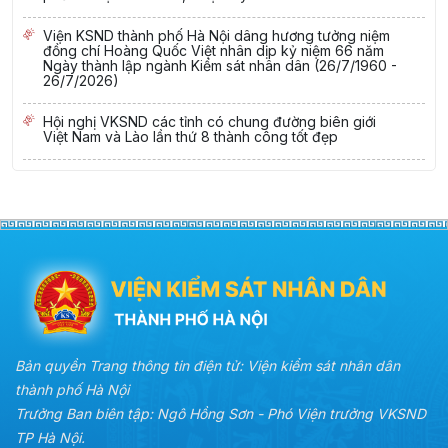
Viện KSND thành phố Hà Nội dâng hương tưởng niệm
đồng chí Hoàng Quốc Việt nhân dịp kỷ niệm 66 năm
Ngày thành lập ngành Kiểm sát nhân dân (26/7/1960 -
26/7/2026)
Hội nghị VKSND các tỉnh có chung đường biên giới
Việt Nam và Lào lần thứ 8 thành công tốt đẹp
Bản quyền Trang thông tin điện tử: Viện kiểm sát nhân dân
thành phố Hà Nội
Trưởng Ban biên tập: Ngô Hồng Sơn - Phó Viện trưởng VKSND
TP Hà Nội.