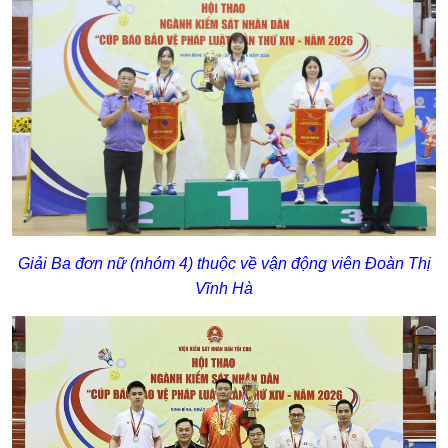
Giải Ba đơn nữ (nhóm 4) thuộc về vận động viên Đoàn Thị
Vĩnh Hà