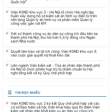
Quốc hội”
Viện KSND khu vực 3 – Hà Nội tổ chức Hội nghị tập
huấn xây dựng hồ sơ kiểm sát án hình sự điện tử trên
nền tảng Quản lý án hình sự và phần mềm Quản lý
công việc gắn với KPI
Xét xử thành công vụ án dân sự công ích đầu tiên tại
thành phố Hà Nội, thu hồi hơn 5,4 tỷ đồng cho Ngân
sách Nhà nước
Quyết tâm bảo vệ lợi ích công: Viện KSND khu vực 6
vào cuộc giải quyết nợ thuế kéo dài
Liên ngành Viện kiểm sát - Tòa án nhân dân thành phố
Hà Nội tổ chức phiên họp trù bị nhằm chuẩn bị Hội
nghị tổng kết và ký Quy chế phối hợp
TIN ĐỌC NHIỀU
Viện KSND khu vực 2 ký kết Quy chế phối hợp với các
cơ sở Bảo hiểm xã hội, triển khai hiệu quả thí điểm Viện
kiểm sát nhân dân khởi kiện vụ án dân sự công ích