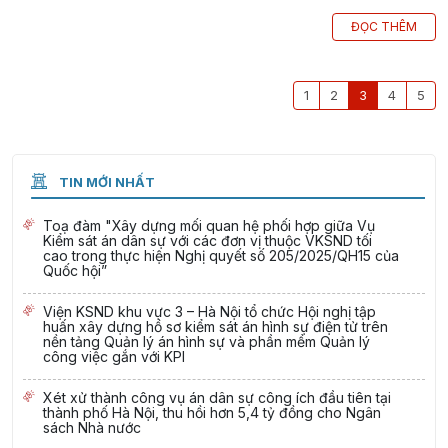
ĐỌC THÊM
1
2
3
4
5
TIN MỚI NHẤT
Toạ đàm "Xây dựng mối quan hệ phối hợp giữa Vụ
Kiểm sát án dân sự với các đơn vị thuộc VKSND tối
cao trong thực hiện Nghị quyết số 205/2025/QH15 của
Quốc hội”
Viện KSND khu vực 3 – Hà Nội tổ chức Hội nghị tập
huấn xây dựng hồ sơ kiểm sát án hình sự điện tử trên
nền tảng Quản lý án hình sự và phần mềm Quản lý
công việc gắn với KPI
Xét xử thành công vụ án dân sự công ích đầu tiên tại
thành phố Hà Nội, thu hồi hơn 5,4 tỷ đồng cho Ngân
sách Nhà nước