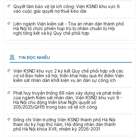
Quyết tâm bảo vệ lợi ích công: Viện KSND khu vực 6
vào cuộc giải quyết nợ thuế kéo dài
Liên ngành Viện kiểm sát - Tòa án nhân dân thành phố
Hà Nội tổ chức phiên họp trù bị nhằm chuẩn bị Hội
nghị tổng kết và ký Quy chế phối hợp
TIN ĐỌC NHIỀU
Viện KSND khu vực 2 ký kết Quy chế phối hợp với các
cơ sở Bảo hiểm xã hội, triển khai hiệu quả thí điểm Viện
kiểm sát nhân dân khởi kiện vụ án dân sự công ích
Phát huy truyền thống 66 năm xây dựng và phát triển
của ngành Kiểm sát nhân dân, Viện KSND khu vực 9 -
Hà Nội chủ động triển khai Nghị quyết số
205/2025/QH15 trong bảo vệ lợi ích công
Đồng chí Viện trưởng Viện KSND thành phố Hà Nội
tham dự kỳ họp thứ năm, Hội đồng nhân dân thành
phố Hà Nội khóa XVII, nhiệm kỳ 2026-2031