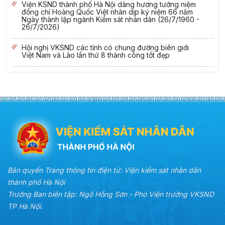
Viện KSND thành phố Hà Nội dâng hương tưởng niệm
đồng chí Hoàng Quốc Việt nhân dịp kỷ niệm 66 năm
Ngày thành lập ngành Kiểm sát nhân dân (26/7/1960 -
26/7/2026)
Hội nghị VKSND các tỉnh có chung đường biên giới
Việt Nam và Lào lần thứ 8 thành công tốt đẹp
Bản quyền Trang thông tin điện tử: Viện kiểm sát nhân dân
thành phố Hà Nội
Trưởng Ban biên tập: Ngô Hồng Sơn - Phó Viện trưởng VKSND
TP Hà Nội.