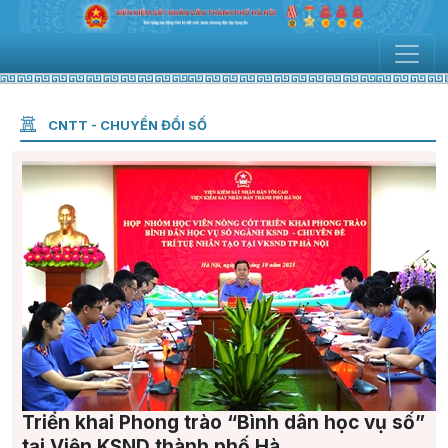
CNTT - CHUYỂN ĐỔI SỐ
Triển khai Phong trào “Bình dân học vụ số”
tại Viện KSND thành phố Hà...