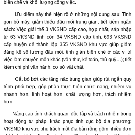
biên chế và khối lượng công việc.
Ưu điểm này thể hiện rõ ở những nội dung sau: Tinh
gọn bộ máy, giảm thiểu đầu mối trung gian, tiết kiệm ngân
sách: Việc giải thể 3 VKSND cấp cao, hợp nhất, sáp nhập
từ 63 VKSND tỉnh còn 34 VKSND cấp tỉnh, 693 VKSND
cấp huyện để thành lập 355 VKSND khu vực giúp giảm
đáng kể số lượng đầu mối, tinh giản biên chế ở các vị trí
việc làm chuyên môn khác (văn thư, kế toán, thủ quỹ…); tiết
kiệm chi phí vận hành, cơ sở vật chất.
Cắt bỏ bớt các tầng nấc trung gian giúp rút ngắn quy
trình phối hợp, góp phần thực hiện chức năng, nhiệm vụ
nhanh hơn, linh hoạt hơn, chất lượng hơn, trách nhiệm
hơn.
Nâng cao tính khách quan, độc lập và trách nhiệm trong
hoạt động tư pháp, khắc phục tính cục bộ địa phương:
VKSND khu vực phụ trách một địa bàn rộng gồm nhiều đơn