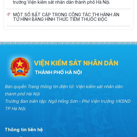
trưởng Viện kiểm sát nhân dân thành phố Hà Nội.
MỘT SỐ BẤT CẬP TRONG CÔNG TÁC THI HÀNH ÁN
TỬ HÌNH BẰNG HÌNH THỨC TIÊM THUỐC ĐỘC
Bản quyền Trang thông tin điện tử: Viện kiểm sát nhân dân
thành phố Hà Nội
Trưởng Ban biên tập: Ngô Hồng Sơn - Phó Viện trưởng VKSND
TP Hà Nội.
Thông tin liên hệ