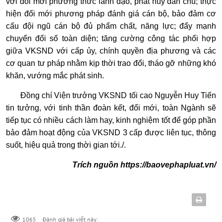
với đổi mới phương thức lãnh đạo, phát huy dân chủ; thực
hiện đổi mới phương pháp đánh giá cán bộ, bảo đảm cơ
cấu đội ngũ cán bộ đủ phẩm chất, năng lực; đẩy mạnh
chuyển đổi số toàn diện; tăng cường công tác phối hợp
giữa VKSND với cấp ủy, chính quyền địa phương và các
cơ quan tư pháp nhằm kịp thời trao đổi, tháo gỡ những khó
khăn, vướng mắc phát sinh.
Đồng chí Viện trưởng VKSND tối cao Nguyễn Huy Tiến
tin tưởng, với tinh thần đoàn kết, đổi mới, toàn Ngành sẽ
tiếp tục có nhiều cách làm hay, kinh nghiệm tốt để góp phần
bảo đảm hoạt động của VKSND 3 cấp được liên tục, thông
suốt, hiệu quả trong thời gian tới./.
Trích nguồn
https://baovephapluat.vn/
Đánh giá bài viết này:
1065