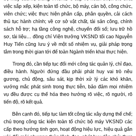
việc sắp xếp, kiện toàn tổ chức, bộ máy, cán bộ, công chức,
viên chức; việc thực hiện phân cấp, phân quyền, cải cách
thủ tục hành chính; về cơ sở vật chất, tài sản công, chính
sách hỗ trợ; hạ tầng công nghệ, chuyển đổi số; lưu trữ hồ
sơ, tài liệu… đồng chí Viện trưởng VKSND tối cao Nguyễn
Huy Tiến cũng lưu ý về một số nhiệm vụ, giải pháp trọng
tâm trong thời gian tới để toàn Ngành triển khai thực hiện.
Trong đó, cần tiếp tục đổi mới công tác quản lý, chỉ đạo,
điều hành. Người đứng đầu phải phát huy vai trò nêu
gương, chủ động, sâu sát, kịp thời xử lý các khó khăn,
vướng mắc phát sinh trong thực tiễn, bảo đảm mọi nhiệm
vụ đều được cụ thể hóa theo hướng rõ việc, rõ người, rõ
tiến độ, rõ kết quả.
Bên cạnh đó, tiếp tục làm tốt công tác xây dựng thể chế;
chú trọng công tác kiện toàn tổ chức bộ máy VKSND các
cấp theo hướng tinh gọn, hoạt động hiệu lực, hiệu quả gắn