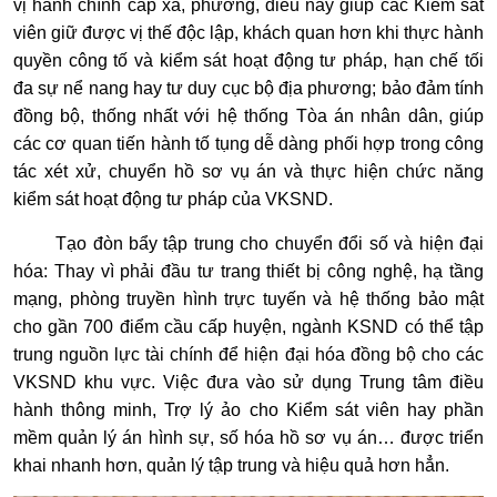
vị hành chính cấp xã, phường, điều này giúp các Kiểm sát
viên giữ được vị thế độc lập, khách quan hơn khi thực hành
quyền công tố và kiểm sát hoạt động tư pháp, hạn chế tối
đa sự nể nang hay tư duy cục bộ địa phương; bảo đảm tính
đồng bộ, thống nhất với hệ thống Tòa án nhân dân, giúp
các cơ quan tiến hành tố tụng dễ dàng phối hợp trong công
tác xét xử, chuyển hồ sơ vụ án và thực hiện chức năng
kiểm sát hoạt động tư pháp của VKSND.
Tạo đòn bẩy tập trung cho chuyển đổi số và hiện đại
hóa: Thay vì phải đầu tư trang thiết bị công nghệ, hạ tầng
mạng, phòng truyền hình trực tuyến và hệ thống bảo mật
cho gần 700 điểm cầu cấp huyện, ngành KSND có thể tập
trung nguồn lực tài chính để hiện đại hóa đồng bộ cho các
VKSND khu vực. Việc đưa vào sử dụng Trung tâm điều
hành thông minh, Trợ lý ảo cho Kiểm sát viên hay phần
mềm quản lý án hình sự, số hóa hồ sơ vụ án… được triển
khai nhanh hơn, quản lý tập trung và hiệu quả hơn hẳn.