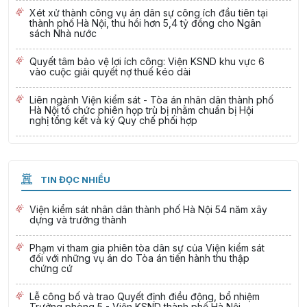
Xét xử thành công vụ án dân sự công ích đầu tiên tại
thành phố Hà Nội, thu hồi hơn 5,4 tỷ đồng cho Ngân
sách Nhà nước
Quyết tâm bảo vệ lợi ích công: Viện KSND khu vực 6
vào cuộc giải quyết nợ thuế kéo dài
Liên ngành Viện kiểm sát - Tòa án nhân dân thành phố
Hà Nội tổ chức phiên họp trù bị nhằm chuẩn bị Hội
nghị tổng kết và ký Quy chế phối hợp
TIN ĐỌC NHIỀU
Viện kiểm sát nhân dân thành phố Hà Nội 54 năm xây
dựng và trưởng thành
Phạm vi tham gia phiên tòa dân sự của Viện kiểm sát
đối với những vụ án do Tòa án tiến hành thu thập
chứng cứ
Lễ công bố và trao Quyết định điều động, bổ nhiệm
Trưởng phòng 5 - Viện KSND thành phố Hà Nội