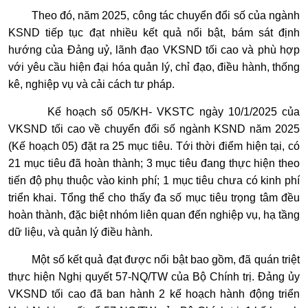
Theo đó, năm 2025, công tác chuyển đổi số của ngành
KSND tiếp tục đạt nhiều kết quả nổi bật, bám sát định
hướng của Đảng uỷ, lãnh đạo VKSND tối cao và phù hợp
với yêu cầu hiện đại hóa quản lý, chỉ đạo, điều hành, thống
kê, nghiệp vụ và cải cách tư pháp.
Kế hoạch số 05/KH- VKSTC ngày 10/1/2025 của
VKSND tối cao về chuyển đổi số ngành KSND năm 2025
(Kế hoạch 05) đặt ra 25 mục tiêu. Tới thời điểm hiện tại, có
21 mục tiêu đã hoàn thành; 3 mục tiêu đang thực hiện theo
tiến độ phụ thuộc vào kinh phí; 1 mục tiêu chưa có kinh phí
triển khai. Tổng thể cho thấy đa số mục tiêu trọng tâm đều
hoàn thành, đặc biệt nhóm liên quan đến nghiệp vụ, hạ tầng
dữ liệu, và quản lý điều hành.
Một số kết quả đạt được nổi bật bao gồm, đã quán triệt
thực hiện Nghị quyết 57-NQ/TW của Bộ Chính trị. Đảng ủy
VKSND tối cao đã ban hành 2 kế hoạch hành động triển