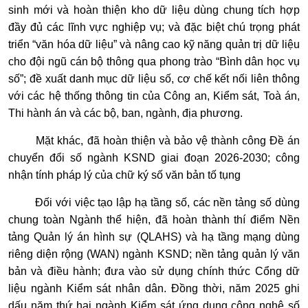
sinh mới và hoàn thiện kho dữ liệu dùng chung tích hợp
đầy đủ các lĩnh vực nghiệp vụ; và đặc biệt chú trọng phát
triển “văn hóa dữ liệu” và nâng cao kỹ năng quản trị dữ liệu
cho đội ngũ cán bộ thông qua phong trào “Bình dân học vụ
số”; đề xuất danh mục dữ liệu số, cơ chế kết nối liên thông
với các hệ thống thông tin của Công an, Kiểm sát, Toà án,
Thi hành án và các bộ, ban, ngành, địa phương.
Mặt khác, đã hoàn thiện và bảo vệ thành công Đề án
chuyển đổi số ngành KSND giai đoạn 2026-2030; công
nhận tính pháp lý của chữ ký số văn bản tố tụng
Đối với việc tạo lập hạ tầng số, các nền tảng số dùng
chung toàn Ngành thể hiện, đã hoàn thành thí điểm Nền
tảng Quản lý án hình sự (QLAHS) và hạ tầng mạng dùng
riêng diện rộng (WAN) ngành KSND; nền tảng quản lý văn
bản và điều hành; đưa vào sử dụng chính thức Cổng dữ
liệu ngành Kiểm sát nhân dân. Đồng thời, năm 2025 ghi
dấu năm thứ hai ngành Kiểm sát ứng dụng công nghệ số