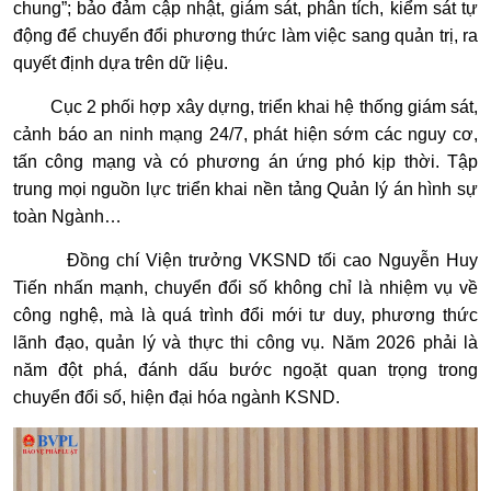
chung”; bảo đảm cập nhật, giám sát, phân tích, kiểm sát tự
động để chuyển đổi phương thức làm việc sang quản trị, ra
quyết định dựa trên dữ liệu.
Cục 2 phối hợp xây dựng, triển khai hệ thống giám sát,
cảnh báo an ninh mạng 24/7, phát hiện sớm các nguy cơ,
tấn công mạng và có phương án ứng phó kịp thời. Tập
trung mọi nguồn lực triển khai nền tảng Quản lý án hình sự
toàn Ngành…
Đồng chí Viện trưởng VKSND tối cao Nguyễn Huy
Tiến nhấn mạnh, chuyển đổi số không chỉ là nhiệm vụ về
công nghệ, mà là quá trình đổi mới tư duy, phương thức
lãnh đạo, quản lý và thực thi công vụ. Năm 2026 phải là
năm đột phá, đánh dấu bước ngoặt quan trọng trong
chuyển đổi số, hiện đại hóa ngành KSND.