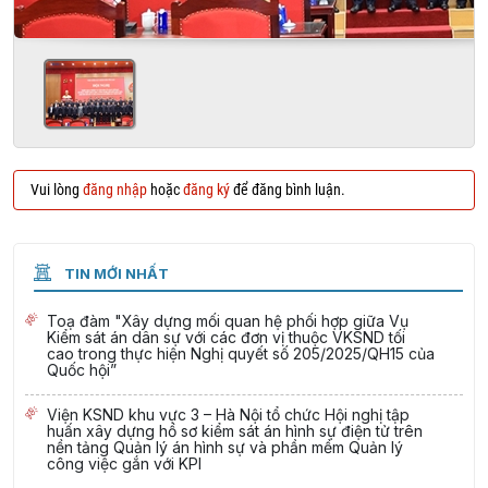
Vui lòng
đăng nhập
hoặc
đăng ký
để đăng bình luận.
TIN MỚI NHẤT
Toạ đàm "Xây dựng mối quan hệ phối hợp giữa Vụ
Kiểm sát án dân sự với các đơn vị thuộc VKSND tối
cao trong thực hiện Nghị quyết số 205/2025/QH15 của
Quốc hội”
Viện KSND khu vực 3 – Hà Nội tổ chức Hội nghị tập
huấn xây dựng hồ sơ kiểm sát án hình sự điện tử trên
nền tảng Quản lý án hình sự và phần mềm Quản lý
công việc gắn với KPI