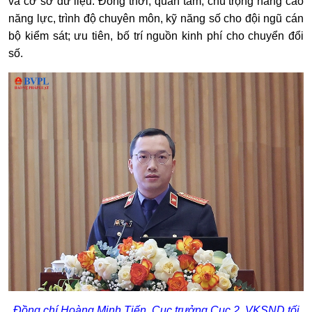
và cơ sở dữ liệu. Đồng thời, quan tâm, chú trọng nâng cao
năng lực, trình độ chuyên môn, kỹ năng số cho đội ngũ cán
bộ kiểm sát; ưu tiên, bố trí nguồn kinh phí cho chuyển đổi
số.
Đồng chí Hoàng Minh Tiến, Cục trưởng Cục 2, VKSND tối