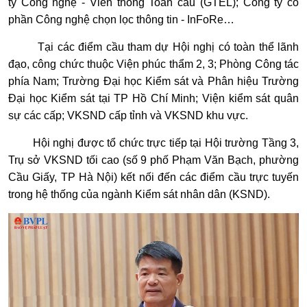
ty Công nghệ - Viễn thông Toàn cầu (GTEL); Công ty cổ
phần Công nghệ chọn lọc thông tin - InFoRe…
Tại các điểm cầu tham dự Hội nghị có toàn thể lãnh
đạo, công chức thuộc Viện phúc thẩm 2, 3; Phòng Công tác
phía Nam; Trường Đại học Kiểm sát và Phân hiệu Trường
Đại học Kiểm sát tại TP Hồ Chí Minh; Viện kiểm sát quân
sự các cấp; VKSND cấp tỉnh và VKSND khu vực.
Hội nghị được tổ chức trực tiếp tại Hội trường Tầng 3,
Trụ sở VKSND tối cao (số 9 phố Phạm Văn Bạch, phường
Cầu Giấy, TP Hà Nội) kết nối đến các điểm cầu trực tuyến
trong hệ thống của ngành Kiểm sát nhân dân (KSND).