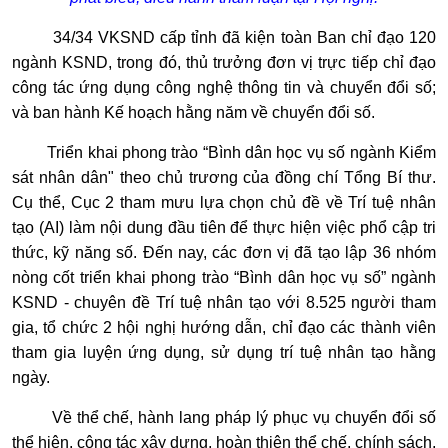
34/34 VKSND cấp tỉnh đã kiện toàn Ban chỉ đạo 120
ngành KSND, trong đó, thủ trưởng đơn vị trực tiếp chỉ đạo
công tác ứng dụng công nghệ thông tin và chuyển đổi số;
và ban hành Kế hoạch hằng năm về chuyển đổi số.
Triển khai phong trào “Bình dân học vụ số ngành Kiểm
sát nhân dân" theo chủ trương của đồng chí Tổng Bí thư.
Cụ thể, Cục 2 tham mưu lựa chọn chủ đề về Trí tuệ nhân
tạo (AI) làm nội dung đầu tiên để thực hiện việc phổ cập tri
thức, kỹ năng số. Đến nay, các đơn vị đã tạo lập 36 nhóm
nòng cốt triển khai phong trào “Bình dân học vụ số” ngành
KSND - chuyên đề Trí tuệ nhân tạo với 8.525 người tham
gia, tổ chức 2 hội nghị hướng dẫn, chỉ đạo các thành viên
tham gia luyện ứng dụng, sử dụng trí tuệ nhân tạo hằng
ngày.
Về thể chế, hành lang pháp lý phục vụ chuyển đổi số
thể hiện, công tác xây dựng, hoàn thiện thể chế, chính sách,