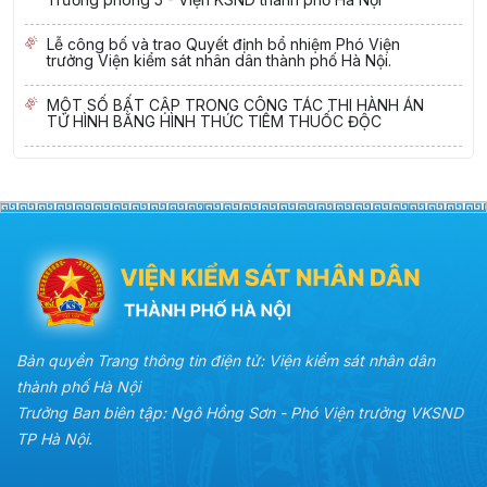
Lễ công bố và trao Quyết định bổ nhiệm Phó Viện
trưởng Viện kiểm sát nhân dân thành phố Hà Nội.
MỘT SỐ BẤT CẬP TRONG CÔNG TÁC THI HÀNH ÁN
TỬ HÌNH BẰNG HÌNH THỨC TIÊM THUỐC ĐỘC
Bản quyền Trang thông tin điện tử: Viện kiểm sát nhân dân
thành phố Hà Nội
Trưởng Ban biên tập: Ngô Hồng Sơn - Phó Viện trưởng VKSND
TP Hà Nội.