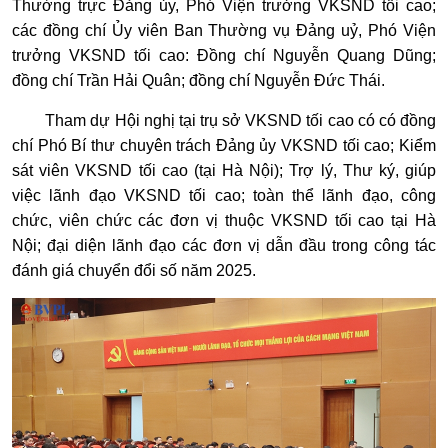
Thường trực Đảng ủy, Phó Viện trưởng VKSND tối cao;
các đồng chí Ủy viên Ban Thường vụ Đảng uỷ, Phó Viện
trưởng VKSND tối cao: Đồng chí Nguyễn Quang Dũng;
đồng chí Trần Hải Quân; đồng chí Nguyễn Đức Thái.
Tham dự Hội nghị tại trụ sở VKSND tối cao có có đồng
chí Phó Bí thư chuyên trách Đảng ủy VKSND tối cao; Kiểm
sát viên VKSND tối cao (tại Hà Nội); Trợ lý, Thư ký, giúp
việc lãnh đạo VKSND tối cao; toàn thể lãnh đạo, công
chức, viên chức các đơn vị thuộc VKSND tối cao tại Hà
Nội; đại diện lãnh đạo các đơn vị dẫn đầu trong công tác
đánh giá chuyển đổi số năm 2025.