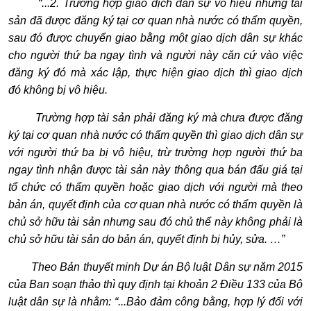
“...2. Trường hợp giao dịch dân sự v
ô
hiệu nhưng tài
sản đã được đăng ký tại cơ quan nhà nước có th
ẩ
m quy
ề
n,
sau đó được chuyển giao bằng một giao dịch dân sự khác
cho người thứ ba ngay tình và người này căn cứ vào việc
đăng ký đó mà xác lập, thực hiện giao dịch thì giao dịch
đ
ó
không bị vô hiệu.
Trường hợp tài sản phải đăng ký mà chưa được đăng
ký tại cơ quan nhà nước có th
ẩ
m quy
ề
n thì giao dịch dân sự
v
ớ
i người thứ ba bị vô hiệu, trừ trường hợp người thứ ba
ngay tình nhận được tài sản này thông qua bán đ
ấ
u gi
á
tại
tổ chức có th
ẩ
m quy
ề
n hoặc giao dịch với người mà theo
bản án, quyết định của cơ quan nhà nước có thẩm quyền là
chủ sở hữu tài sản nhưng sau đó chủ thể này không phải là
chủ sở hữu tài sản do bản án, quyết định bị hủy, sửa.
…”
Theo Bản thuyết minh Dự án Bộ luật Dân sự năm 2015
của Ban soạn thảo thì quy định tại khoản 2 Điều 133 của Bộ
luật dân sự là nhằm:
“
...Bảo đảm công bằng, hợp lý đối với