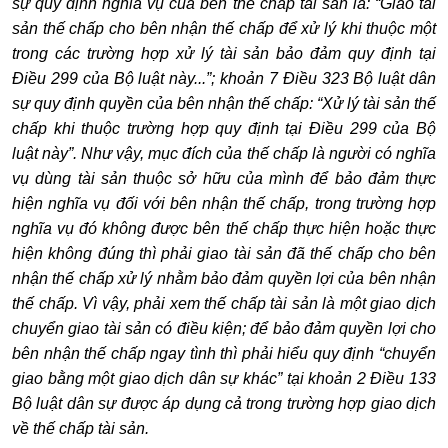
sự quy định nghĩa vụ của bên thế chấp tài sản là:
“
Giao tài
sản thế chấp cho bên nhận thế chấp để xử lý khi thuộc một
trong các trường hợp xử lý tài sản b
ả
o đ
ả
m quy định tại
Điều 299 của Bộ luật này...
”; khoản 7 Điều 323 Bộ luật dân
sự
quy định quyền của bên nh
ậ
n thế chấp: “Xử lý tài sản thế
chấp khi thuộc trường hợp quy định tại Điều 299 của Bộ
luật này”. Như vậy, mục đích của thế chấp là người có nghĩa
vụ dùng tài sản thuộc sở hữu của mình đ
ể
bảo đảm thực
hiện nghĩa vụ đối với bên nhận thế chấp, trong trường hợp
nghĩa vụ đó không được bên thế chấp thực hiện hoặc thực
hiện không đúng thì phải giao tài sản đã th
ế
chấp cho bên
nhận thế chấp xử lý nhằm bảo đảm quyền lợi của bên nhận
thế chấp. Vì vậy, phải xem thế ch
ấ
p tài sản là một giao dịch
chuyển giao tài sản có điều kiện; để bảo đảm quyền l
ợ
i cho
bên nhận thế chấp ngay tình thì phải hiểu quy định “chuyển
giao bằng một giao dịch dân sự khác” tại khoản 2 Điều 133
Bộ luật dân sự được áp dụng cả trong trường hợp giao dịch
về thế chấp tài sản.