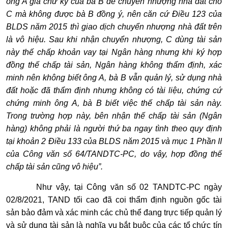
ông A giả chữ ký của bà B để chuyển nhượng nhà đất cho
C mà không được bà B đồng ý, nên căn cứ Điều 123 của
BLDS năm 2015 thì giao dịch chuyển nhượng nhà đất trên
là vô hiệu. Sau khi nhận chuyển nhượng, C dùng tài sản
này thế chấp khoản vay tại Ngân hàng nhưng khi ký hợp
đồng thế chấp tài sản, Ngân hàng không thẩm định, xác
minh nên không biết ông A, bà B vẫn quản lý, sử dụng nhà
đất hoặc đã thẩm định nhưng không có tài liệu, chứng cứ
chứng minh ông A, bà B biết việc thế chấp tài sản này.
Trong trường hợp này, bên nhận thế chấp tài sản (Ngân
hàng) không phải là người thứ ba ngay tình theo quy định
tại khoản 2 Điều 133 của BLDS năm 2015 và mục 1 Phần II
của Công văn số 64/TANDTC-PC, do vậy, hợp đồng thế
chấp tài sản cũng vô hiệu”.
Như vậy, tại Công văn số 02 TANDTC-PC ngày
02/8/2021,
TAND tối cao đã coi thẩm định nguồn gốc tài
sản bảo đảm và xác minh các chủ thể đang trực tiếp quản lý
và sử dụng tài sản là nghĩa vụ bắt buộc của các tổ chức tín