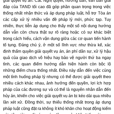
giải quyết vụ án. Các Nghị quyết, hướng dẫn, văn bản giải
đáp của TAND tối cao đã góp phần quan trọng trong việc
thống nhất nhận thức và áp dụng pháp luật, hỗ trợ Tòa án
các cấp xử lý nhiều vấn đề pháp lý mới, phức tạp. Tuy
nhiên, thực tiễn áp dụng cho thấy một số nội dung hướng
dẫn vẫn còn chưa thật sự rõ ràng hoặc có sự khác biệt
trong cách hiểu, cách vận dụng giữa các cơ quan tiến hành
tố tụng. Đáng chú ý, ở một số lĩnh vực như thừa kế, xác
định thẩm quyền giải quyết vụ án, án phí dân sự, xử lý hậu
quả của giao dịch vô hiệu hay bảo vệ người thứ ba ngay
tình, các quan điểm hướng dẫn hiện hành còn bộc lộ
những điểm chưa thống nhất. Điều này dẫn đến việc cùng
một tình huống pháp lý nhưng có thể được giải quyết theo
nhiều cách khác nhau, ảnh hưởng đến quyền, lợi ích hợp
pháp của các đương sự và có thể là nguyên nhân dẫn đến
hủy án, khiến cho việc giải quyết vụ án bị kéo dài qua nhiều
lần xét xử. Đồng thời, sự thiếu thống nhất trong áp dụng
pháp luật cũng đặt ra không ít khó khăn cho hoạt động kiểm