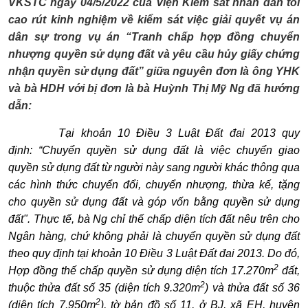
VKSTC ngày 04/5/2022 của Viện Kiểm sát nhân dân tối
cao rút kinh nghiệm về kiểm sát việc giải quyết vụ án
dân sự trong vụ án
“Tranh chấp hợp đồng chuyển
nhượng quyền sử dụng đất và yêu cầu hủy giấy chứng
nhận quyền sử dụng đất”
giữa nguyên đơn là ông YHK
và bà HDH với bị đơn là bà Huỳnh Thị Mỹ Ng đã hướng
dẫn:
Tại khoản 10 Điều 3 Luật Đất đai 2013 quy
định:
“Chuyển quyền sử dụng đất là việc chuyển giao
quyền sử dụng đất từ người này sang người khác thông qua
các hình thức chuyển đổi, chuyển nhượng, thừa kế, tặng
cho quyền sử dụng đất và góp vốn bằng quyền sử dụng
đất". Thực tế, bà Ng chỉ thế chấp diện tích đất nêu trên cho
Ngân hàng, chứ không phải là chuyển quyền sử dụng đất
theo quy định tại khoản 10 Điều 3 Luật Đất đai 2013. Do đó,
2
Hợp đồng thế chấp quyền sử dụng diện tích 17.270m
đất,
2
thuộc thửa đất số 35 (diện tích 9.320m
) và thửa đất số 36
2
(diện tích 7.950m
), tờ bản đồ số 11, ở BJ, xã EH, huyện