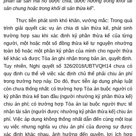
phần tài sản mà họ được chia, được hưởng trong khối tài
sản chung hoặc trong khối di sản thừa kế
”.
Thực tiễn phát sinh khó khăn, vướng mắc: Trong quá
trình giải quyết các vụ án chia di sản thừa kế, phát sinh
trường hợp sau khi xác định kỷ phần thừa kế của từng
người, một hoặc một số đồng thừa kế tự nguyện nhường
toàn bộ hoặc một phần kỷ phần của mình cho người thừa
kế khác và được Tòa án ghi nhận trong bản án, quyết định.
Tuy nhiên, Nghị quyết số 326/2016/UBTVQH14 chưa có
quy định cụ thể về việc xác định chủ thể phải chịu án phí
trong trường hợp này. Do đó, thực tiễn áp dụng pháp luật
còn chưa thống nhất: có trường hợp Tòa án buộc người có
kỷ phần thừa kế ban đầu (người nhường kỷ phần thừa kế)
chịu án phí; có trường hợp Tòa án lại buộc người thực tế
nhận tài sản (người được nhường kỷ phần thừa kế) chịu án
phí. Việc áp dụng không thống nhất dẫn đến cùng một loại
vụ việc nhưng nghĩa vụ chịu án phí của đương sự được
xác định khác nhau, ảnh hưởng đến quyền, lợi ích hợp