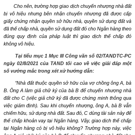
Cho nên, trường hợp giao dịch chuyển nhượng nhà đất
bị vô hiệu nh
ư
ng bên nhận chuyển nhượng đã được cấp
giấy chứng nhận quyền sở hữu nhà, quyền sử dụng đất và
đã th
ế
ch
ấ
p nhà, quy
ề
n sử dụng đất đó cho Ngân hàng theo
đúng quy định của pháp luật thì giao dịch thế chấp đó
không vô hiệu.
Tại tiểu mục 1 Mục III Công văn số 02/TANDTC-PC
ngày 02/8/2021 của TAND tối cao về việc giải đáp một
số vướng mắc trong xét xử hướng dẫn:
“Nhà đất thuộc quyền sở hữu của vợ chồng ông A, bà
B. Ông A làm giả chữ ký của bà B để chuyển nhượng nhà
đất cho C (việc giả chữ ký đã được chứng minh thông qua
việc giám định). Sau khi chuyển nhượng, ông A, bà B vẫn
chiếm hữu, sử dụng nhà đất. Sau đó, C dùng tài sản này để
thế chấp khoản vay tại Ngân hàng. Vậy, giao dịch thế chấp
tại Ngân hàng có bị vô hiệu không? Trường hợp này, việc