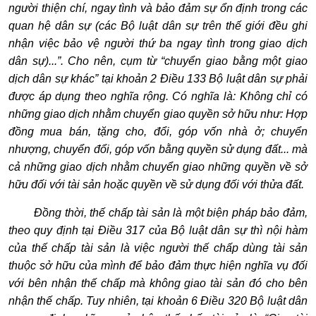
người thiện ch
í
, ngay tình và bảo đảm sự ổn định trong các
quan hệ dân sự (các Bộ luật dân sự trên thế gi
ớ
i đều ghi
nhận việc bảo vệ người thứ ba ngay tình trong giao dịch
dân sự)...”
. Cho nên, cụm từ
“
chuy
ể
n giao b
ằ
ng một giao
dịch dân sự khác”
tại khoản 2 Điều 133 Bộ luật dân sự phải
được áp dụng theo nghĩa rộng. Có nghĩa là: Không chỉ có
những giao dịch nhằm chuyển giao quyền sở hữu như: Hợp
đồng mua bán, tặng cho, đổi, góp vốn nhà ở; chuyển
nhượng, chuyển đổi, góp vốn bằng quyền sử dụng đất... mà
cả những giao dịch nhằm chuyển giao những quyền v
ề
sở
hữu đối với tài sản hoặc quyền về sử dụng đối với thửa đất.
Đồng thời, thế chấp tài sản là một biện pháp bảo đảm,
theo quy định tại Điều 317 của Bộ luật dân sự thì nội hàm
của thế chấp tài sản là việc người thế chấp dùng tài sản
thuộc sở hữu của mình để bảo đảm thực hiện nghĩa vụ đối
với bên nhận thế chấp mà không giao tài sản đó cho bên
nhận thế chấp. Tuy nhiên, tại khoản 6 Điều 320 Bộ luật dân