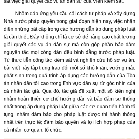
sát việc giải quyết các vụ án dân sự của Viện kiểm sát.
Nhằm đáp ứng yêu cầu cải cách tư pháp và xây dựng
Nhà nước pháp quyền trong giai đoạn hiện nay, việc nhận
diện những bất cập trong các hướng dẫn áp dụng pháp luật
là cần thiết. Đây không chỉ là cơ sở để nâng cao chất lượng
giải quyết các vụ án dân sự mà còn góp phần bảo đảm
nguyên tắc mọi công dân đều bình đẳng trước pháp luật.
Từ thực tiễn công tác kiểm sát và nghiên cứu hồ sơ vụ án,
bài viết này tập trung trao đổi một số khó khăn, vướng mắc
phát sinh trong quá trình áp dụng các hướng dẫn của Tòa
án nhân dân tối cao trong lĩnh vực dân sự từ góc nhìn của
cá nhân tác giả. Qua đó, tác giả đề xuất một số kiến nghị
nhằm hoàn thiện cơ chế hướng dẫn và bảo đảm sự thống
nhất trong áp dụng pháp luật giữa các cơ quan tiến hành tố
tụng, nhằm đảm bảo cho pháp luật được thi hành thống
nhất trên thực tế; đảm bảo quyền và lợi ích hợp pháp của
cá nhân, cơ quan, tổ chức.