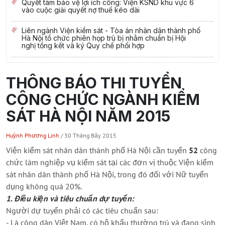
Quyết tâm bảo vệ lợi ích công: Viện KSND khu vực 6
vào cuộc giải quyết nợ thuế kéo dài
Liên ngành Viện kiểm sát - Tòa án nhân dân thành phố
Hà Nội tổ chức phiên họp trù bị nhằm chuẩn bị Hội
nghị tổng kết và ký Quy chế phối hợp
THÔNG BÁO THI TUYỂN
CÔNG CHỨC NGÀNH KIỂM
SÁT HÀ NỘI NĂM 2015
Huỳnh Phương Linh
/ 30 Tháng Bảy 2015
Viện kiểm sát nhân dân thành phố Hà Nội cần tuyển
52
công
chức làm nghiệp vụ kiểm sát tại các đơn vị thuộc Viện kiểm
sát nhân dân thành phố Hà Nội, trong đó đối với Nữ tuyển
dụng không quá 20%.
1. Điều kiện và tiêu chuẩn dự tuyển:
Người dự tuyển phải có các tiêu chuẩn sau:
- Là công dân Việt Nam, có hộ khẩu thường trú và đang sinh