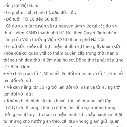
sống tại Việt Nam;
- Có phẩm chất chính trị, đạo đức tốt;
- Độ tuổi: Từ 18 đến 30 tuổi;
- Có đơn xin dự tuyển và tự nguyện làm việc tại các đơn vị
thuộc Viện KSND thành phố Hà Nội theo Quyết định phân
công của Viện trưởng Viện KSND thành phố Hà Nội.
- Có đủ sức khỏe để thực hiện nhiệm vụ theo giấy khám sức
khỏe của cơ quan y tế có thẩm quyền cấp trong thời hạn 6
tháng tính đến thời điểm nộp hồ sơ. Đồng thời phải đáp ứng
các điều kiện:
+ Về chiều cao: từ 1,60m trở lên đối với nam và từ 1,55m trở
lên đối với nữ;
+ Về cân nặng: từ 50 kg trở lên đối với nam và từ 45 kg trở
lên đối với nữ;
+ Không bị dị hình, dị tật, khuyết tật, nói ngọng, nói lắp.
- Có lý lịch rõ ràng; không có tiền án, tiền sự, không trong
thời gian bị truy cứu trách nhiệm hình sự, chấp hành án phạt
tù nhưng cho hưởng án treo, cải tạo không giam giữ, quản