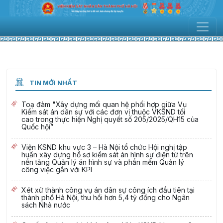
TIN MỚI NHẤT
Toạ đàm "Xây dựng mối quan hệ phối hợp giữa Vụ
Kiểm sát án dân sự với các đơn vị thuộc VKSND tối
cao trong thực hiện Nghị quyết số 205/2025/QH15 của
Quốc hội”
Viện KSND khu vực 3 – Hà Nội tổ chức Hội nghị tập
huấn xây dựng hồ sơ kiểm sát án hình sự điện tử trên
nền tảng Quản lý án hình sự và phần mềm Quản lý
công việc gắn với KPI
Xét xử thành công vụ án dân sự công ích đầu tiên tại
thành phố Hà Nội, thu hồi hơn 5,4 tỷ đồng cho Ngân
sách Nhà nước