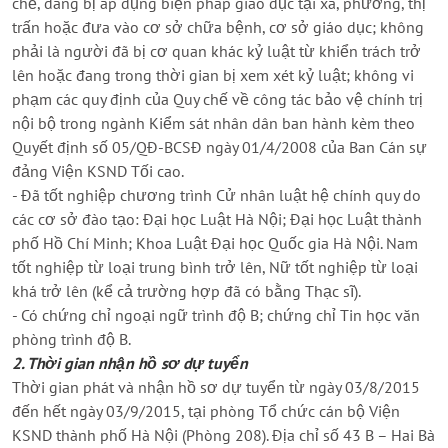
chế, đang bị áp dụng biện pháp giáo dục tại xã, phường, thị
trấn hoặc đưa vào cơ sở chữa bệnh, cơ sở giáo dục; không
phải là người đã bị cơ quan khác kỷ luật từ khiển trách trở
lên hoặc đang trong thời gian bị xem xét kỷ luật; không vi
phạm các quy định của Quy chế về công tác bảo vệ chính trị
nội bộ trong ngành Kiểm sát nhân dân ban hành kèm theo
Quyết định số 05/QĐ-BCSĐ ngày 01/4/2008 của Ban Cán sự
đảng Viện KSND Tối cao.
- Đã tốt nghiệp chương trình Cử nhân luật hệ chính quy do
các cơ sở đào tạo: Đại học Luật Hà Nội; Đại học Luật thành
phố Hồ Chí Minh; Khoa Luật Đại học Quốc gia Hà Nội. Nam
tốt nghiệp từ loại trung bình trở lên, Nữ tốt nghiệp từ loại
khá trở lên (kể cả trường hợp đã có bằng Thạc sĩ).
- Có chứng chỉ ngoại ngữ trình độ B; chứng chỉ Tin học văn
phòng trình độ B.
2. Thời gian nhận hồ sơ dự tuyển
Thời gian phát và nhận hồ sơ dự tuyển từ ngày 03/8/2015
đến hết ngày 03/9/2015, tại phòng Tổ chức cán bộ Viện
KSND thành phố Hà Nội (Phòng 208). Địa chỉ số 43 B – Hai Bà