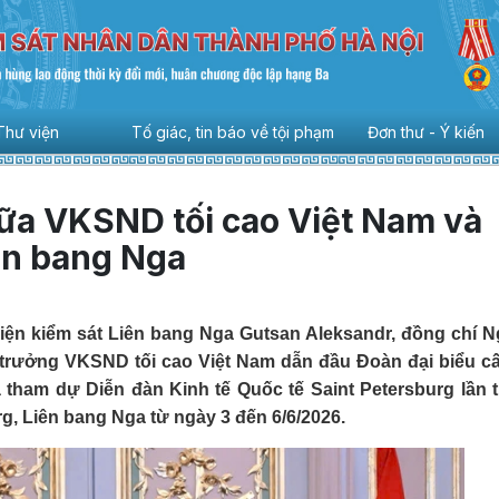
Thư viện
Tố giác, tin báo về tội phạm
Đơn thư - Ý kiến
ữa VKSND tối cao Việt Nam và
ên bang Nga
ện kiểm sát Liên bang Nga Gutsan Aleksandr, đồng chí 
 trưởng VKSND tối cao Việt Nam dẫn đầu Đoàn đại biểu c
 tham dự Diễn đàn Kinh tế Quốc tế Saint Petersburg lần 
g, Liên bang Nga từ ngày 3 đến 6/6/2026.