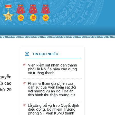
TIN ĐỌC NHIỀU
Viện kiểm sát nhân dân thành
phố Hà Nội 54 năm xây dựng
và trưởng thành
Nguyễn
ấp cao
Phạm vi tham gia phiên tòa
dân sự của Viện kiểm sát đối
thứ 29
với những vụ án do Tòa án
tiến hành thu thập chứng cứ
Lễ công bố và trao Quyết định
điều động, bổ nhiệm Trưởng
phòng 5 - Viện KSND thành