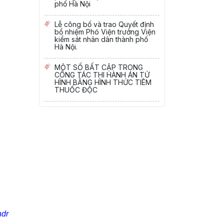
phố Hà Nội
Lễ công bố và trao Quyết định
bổ nhiệm Phó Viện trưởng Viện
kiểm sát nhân dân thành phố
Hà Nội.
MỘT SỐ BẤT CẬP TRONG
CÔNG TÁC THI HÀNH ÁN TỬ
HÌNH BẰNG HÌNH THỨC TIÊM
THUỐC ĐỘC
ndr