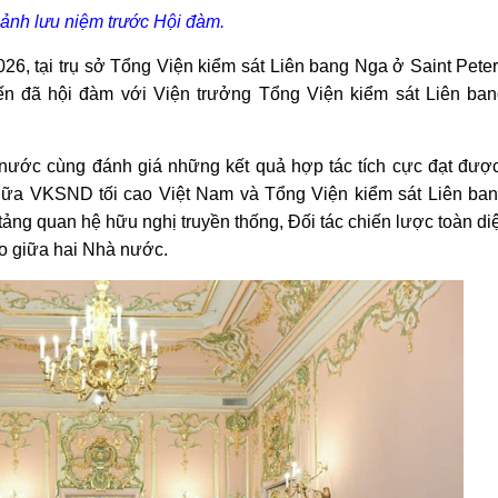
ảnh lưu niệm trước Hội đàm.
26, tại trụ sở Tổng Viện kiểm sát Liên bang Nga ở Saint Pete
n đã hội đàm với Viện trưởng Tổng Viện kiểm sát Liên ba
 nước cùng đánh giá những kết quả hợp tác tích cực đạt được
giữa VKSND tối cao Việt Nam và Tổng Viện kiểm sát Liên ba
 tảng quan hệ hữu nghị truyền thống, Đối tác chiến lược toàn di
ao giữa hai Nhà nước.