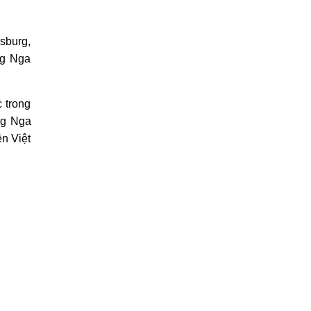
rsburg,
ng Nga
 trong
ng Nga
ện Việt