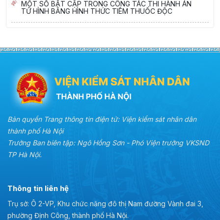
MỘT SỐ BẤT CẬP TRONG CÔNG TÁC THI HÀNH ÁN
TỬ HÌNH BẰNG HÌNH THỨC TIÊM THUỐC ĐỘC
Bản quyền Trang thông tin điện tử: Viện kiểm sát nhân dân
thành phố Hà Nội
Trưởng Ban biên tập: Ngô Hồng Sơn - Phó Viện trưởng VKSND
TP Hà Nội.
Thông tin liên hệ
Trụ sở: Ô 2-VP, Khu chức năng đô thị Nam đường Vành đai 3,
phường Định Công, thành phố Hà Nội.