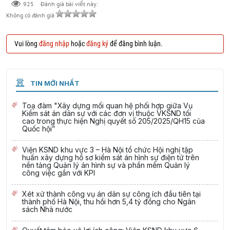
925
Đánh giá bài viết này:
Không có đánh giá
Vui lòng
đăng nhập
hoặc
đăng ký
để đăng bình luận.
TIN MỚI NHẤT
Toạ đàm "Xây dựng mối quan hệ phối hợp giữa Vụ
Kiểm sát án dân sự với các đơn vị thuộc VKSND tối
cao trong thực hiện Nghị quyết số 205/2025/QH15 của
Quốc hội”
Viện KSND khu vực 3 – Hà Nội tổ chức Hội nghị tập
huấn xây dựng hồ sơ kiểm sát án hình sự điện tử trên
nền tảng Quản lý án hình sự và phần mềm Quản lý
công việc gắn với KPI
Xét xử thành công vụ án dân sự công ích đầu tiên tại
thành phố Hà Nội, thu hồi hơn 5,4 tỷ đồng cho Ngân
sách Nhà nước