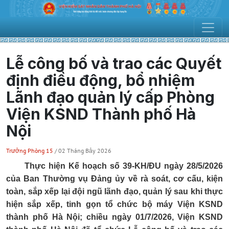
Lễ công bố và trao các Quyết
định điều động, bổ nhiệm
Lãnh đạo quản lý cấp Phòng
Viện KSND Thành phố Hà
Nội
Trưởng Phòng 15
/ 02 Tháng Bảy 2026
Thực hiện
Kế hoạch số 39-KH/ĐU ngày 28/5/2026
của Ban Thường vụ Đảng ủy
về r
à soát, cơ cấu, kiện
toàn, sắp xếp lại đội ngũ lãnh đạo, quản lý sau khi thực
hiện sắp xếp, tinh gọn tổ chức bộ máy Viện KSND
thành phố Hà Nội;
chiều ngày 01/7/2026, Viện KSND