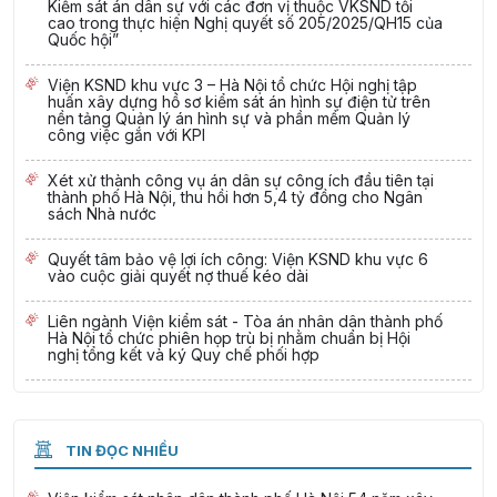
Kiểm sát án dân sự với các đơn vị thuộc VKSND tối
cao trong thực hiện Nghị quyết số 205/2025/QH15 của
Quốc hội”
Viện KSND khu vực 3 – Hà Nội tổ chức Hội nghị tập
huấn xây dựng hồ sơ kiểm sát án hình sự điện tử trên
nền tảng Quản lý án hình sự và phần mềm Quản lý
công việc gắn với KPI
Xét xử thành công vụ án dân sự công ích đầu tiên tại
thành phố Hà Nội, thu hồi hơn 5,4 tỷ đồng cho Ngân
sách Nhà nước
Quyết tâm bảo vệ lợi ích công: Viện KSND khu vực 6
vào cuộc giải quyết nợ thuế kéo dài
Liên ngành Viện kiểm sát - Tòa án nhân dân thành phố
Hà Nội tổ chức phiên họp trù bị nhằm chuẩn bị Hội
nghị tổng kết và ký Quy chế phối hợp
TIN ĐỌC NHIỀU