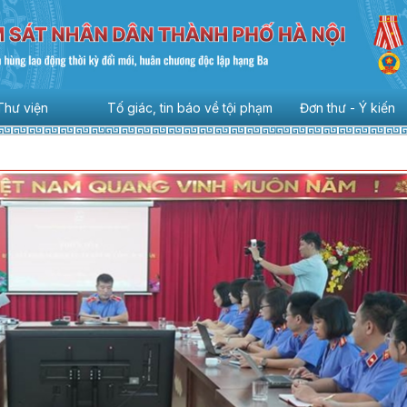
Thư viện
Tố giác, tin báo về tội phạm
Đơn thư - Ý kiến