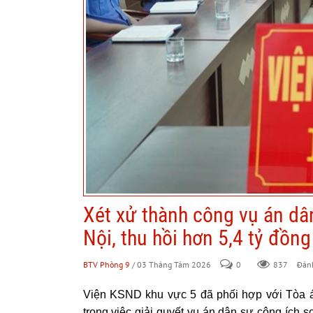
Xét xử thành công vụ án dân
Nội, thu hồi hơn 5,4 tỷ đồ
BTV Phòng 9
/ 03 Tháng Tám 2026
0
837
Đánh 
Viện KSND khu vực 5 đã phối hợp với Tòa án
trong việc giải quyết vụ án dân sự công ích 