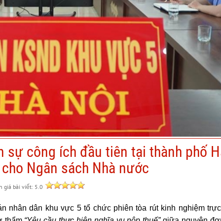
 sự công ích đầu tiên tại thành phố H
ng cho Ngân sách Nhà nước
giá bài viết: 5.0
 nhân dân khu vực 5 tổ chức phiên tòa rút kinh nghiệm trực
sơ thẩm
“Yêu
cầu thực hiện nghĩa vụ nộp thuế
”
giữa nguyên đơ