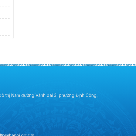
 đô thị Nam đường Vành đai 3, phường Định Công,
ndtp@hanoi.gov.vn