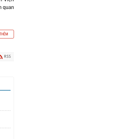
n quan
THÊM
RSS