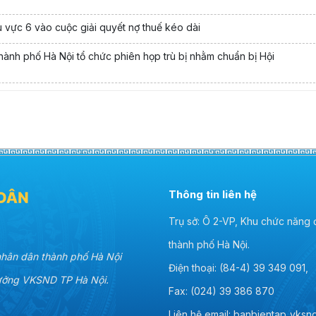
 vực 6 vào cuộc giải quyết nợ thuế kéo dài
hành phố Hà Nội tổ chức phiên họp trù bị nhằm chuẩn bị Hội
Thông tin liên hệ
Trụ sở: Ô 2-VP, Khu chức năng
thành phố Hà Nội.
 nhân dân thành phố Hà Nội
Điện thoại: (84-4) 39 349 091,
rưởng VKSND TP Hà Nội.
Fax: (024) 39 386 870
Liên hệ email: banbientap_vks