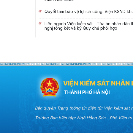
Quyết tâm bảo vệ lợi ích công: Viện KSND khu
Liên ngành Viện kiểm sát - Tòa án nhân dân t
nghị tổng kết và ký Quy chế phối hợp
Bản quyền Trang thông tin điện tử: Viện kiểm sát
Trưởng Ban biên tập: Ngô Hồng Sơn - Phó Viện t