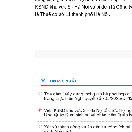
KSND khu vực 5 - Hà Nội và bị đơn là Công 
là Thuế cơ sở 11 thành phố Hà Nội.
TIN MỚI NHẤT
Toạ đàm "Xây dựng mối quan hệ phối hợp giữa
trong thực hiện Nghị quyết số 205/2025/QH15
Viện KSND khu vực 3 – Hà Nội tổ chức Hội ngh
tảng Quản lý án hình sự và phần mềm Quản lý
Xét xử thành công vụ án dân sự công ích đầu 
sách Nhà nước