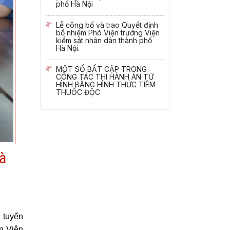
phố Hà Nội
Lễ công bố và trao Quyết định
bổ nhiệm Phó Viện trưởng Viện
kiểm sát nhân dân thành phố
Hà Nội.
MỘT SỐ BẤT CẬP TRONG
CÔNG TÁC THI HÀNH ÁN TỬ
HÌNH BẰNG HÌNH THỨC TIÊM
THUỐC ĐỘC
à
 tuyến
n Viện