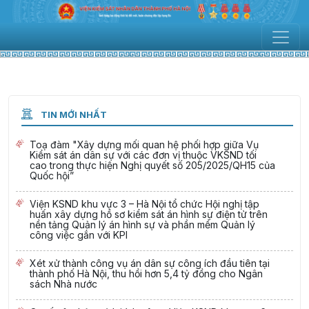
TIN MỚI NHẤT
Toạ đàm "Xây dựng mối quan hệ phối hợp giữa Vụ
Kiểm sát án dân sự với các đơn vị thuộc VKSND tối
cao trong thực hiện Nghị quyết số 205/2025/QH15 của
Quốc hội”
Viện KSND khu vực 3 – Hà Nội tổ chức Hội nghị tập
huấn xây dựng hồ sơ kiểm sát án hình sự điện tử trên
nền tảng Quản lý án hình sự và phần mềm Quản lý
công việc gắn với KPI
Xét xử thành công vụ án dân sự công ích đầu tiên tại
thành phố Hà Nội, thu hồi hơn 5,4 tỷ đồng cho Ngân
sách Nhà nước