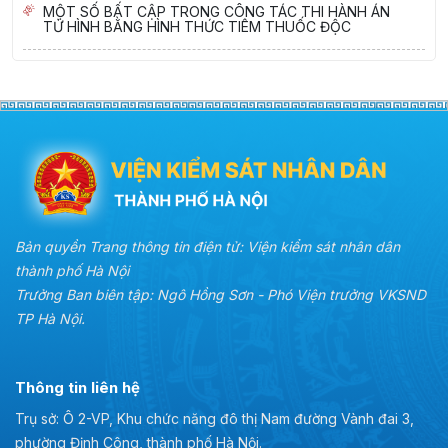
MỘT SỐ BẤT CẬP TRONG CÔNG TÁC THI HÀNH ÁN
TỬ HÌNH BẰNG HÌNH THỨC TIÊM THUỐC ĐỘC
Bản quyền Trang thông tin điện tử: Viện kiểm sát nhân dân
thành phố Hà Nội
Trưởng Ban biên tập: Ngô Hồng Sơn - Phó Viện trưởng VKSND
TP Hà Nội.
Thông tin liên hệ
Trụ sở: Ô 2-VP, Khu chức năng đô thị Nam đường Vành đai 3,
phường Định Công, thành phố Hà Nội.